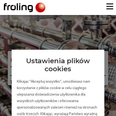
Ustawienia plików
Kocioł na zrębki i pellet
Turbomat
cookies
Klikając "Akceptuj wszystko", umożliwiasz nam
150 – 550 kW
korzystanie z plików cookie w celu ciągłego
ulepszania doświadczenia użytkownika dla
wszystkich użytkowników i oferowania
spersonalizowanych zaleceń również na stronach
osób trzecich. Klikając, wyrażają Państwo wyraźną