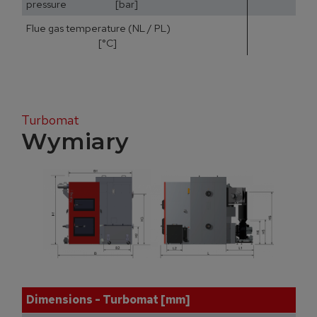
pressure [bar]
Flue gas temperature (NL / PL)
15
[°C]
Turbomat
Wymiary
Dimensions - Turbomat [mm]