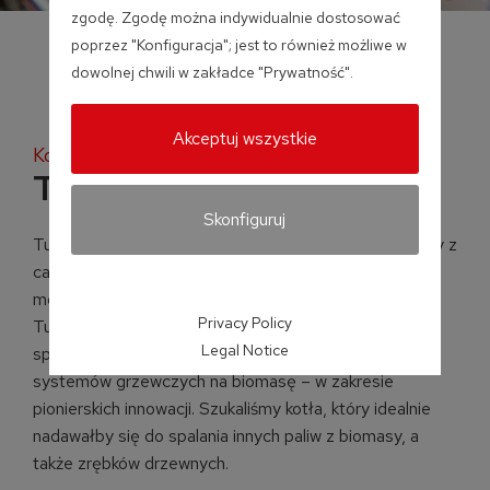
zgodę. Zgodę można indywidualnie dostosować
poprzez "Konfiguracja"; jest to również możliwe w
dowolnej chwili w zakładce "Prywatność".
Akceptuj wszystkie
Kocioł na zrębki i pellet
Turbomat
Skonfiguruj
Turbomat firmy Froling to wyjątkowy system grzewczy z
całkowicie automatycznym palnikiem na drewno, który
może spalać szeroką gamę materiałów drewnianych.
Privacy Policy
Turbomat stanowi ucieleśnienie całej wiedzy
Legal Notice
specjalistycznej firmy Froling – wiodącego producenta
systemów grzewczych na biomasę – w zakresie
pionierskich innowacji. Szukaliśmy kotła, który idealnie
nadawałby się do spalania innych paliw z biomasy, a
także zrębków drzewnych.