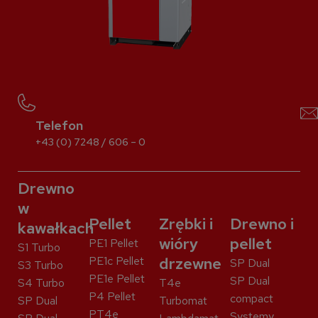
Telefon
+43 (0) 7248 / 606 – 0
Drewno
w
Pellet
Zrębki i
Drewno i
kawałkach
wióry
pellet
PE1 Pellet
S1 Turbo
PE1c Pellet
drzewne
SP Dual
S3 Turbo
PE1e Pellet
SP Dual
S4 Turbo
T4e
P4 Pellet
compact
SP Dual
Turbomat
PT4e
Systemy