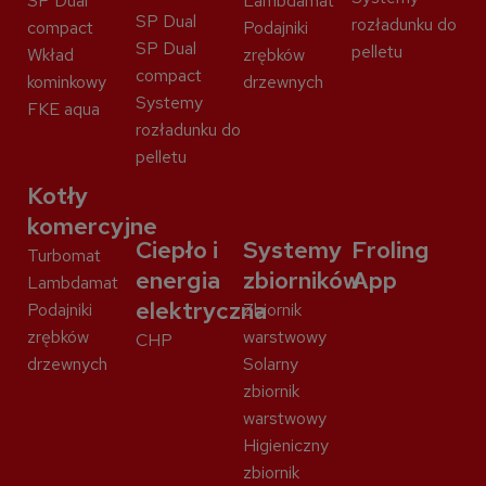
SP Dual
Lambdamat
SP Dual
rozładunku do
compact
Podajniki
SP Dual
pelletu
Wkład
zrębków
compact
kominkowy
drzewnych
Systemy
FKE aqua
rozładunku do
pelletu
Kotły
komercyjne
Ciepło i
Systemy
Froling
Turbomat
energia
zbiorników
App
Lambdamat
elektryczna
Podajniki
Zbiornik
zrębków
warstwowy
CHP
drzewnych
Solarny
zbiornik
warstwowy
Higieniczny
zbiornik