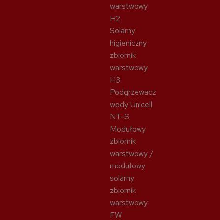
warstwowy
H2
Solarny
higieniczny
zbiornik
warstwowy
H3
Podgrzewacz
wody Unicell
NT-S
Modułowy
zbiornik
warstwowy /
modułowy
solarny
zbiornik
warstwowy
FW