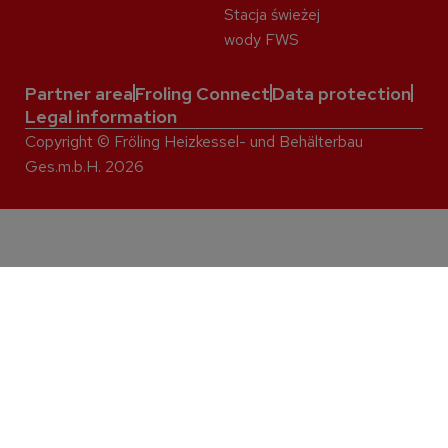
Stacja świeżej
wody FWS
Partner area
Froling Connect
Data protection
Legal information
Copyright © Fröling Heizkessel- und Behälterbau
Ges.m.b.H. 2026