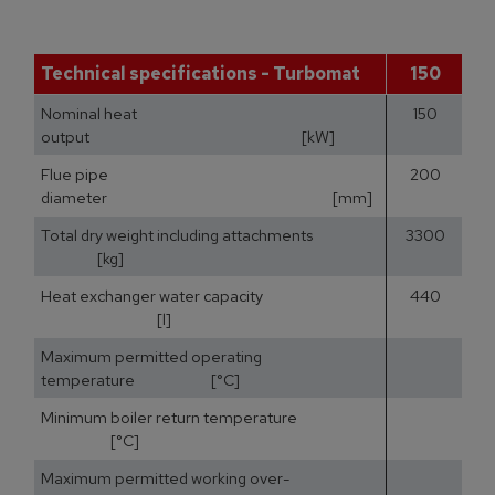
Technical specifications - Turbomat
150
Nominal heat
150
output [kW]
Flue pipe
200
diameter [mm]
Total dry weight including attachments
3300
[kg]
Heat exchanger water capacity
440
[l]
Maximum permitted operating
temperature [°C]
Minimum boiler return temperature
[°C]
Maximum permitted working over-