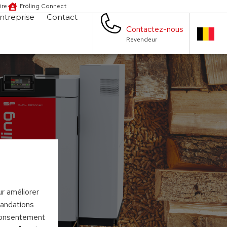
ire
Fröling Connect
ntreprise
Contact
Contactez-nous
Revendeur
ur améliorer
mandations
 consentement