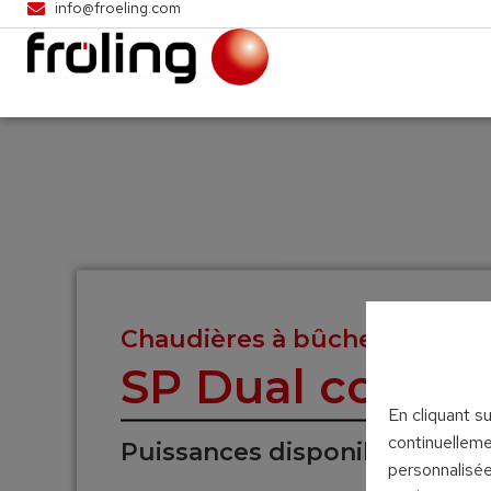
info@froeling.com
Chaudières à bûches et à gr
SP Dual compa
En cliquant s
continuelleme
Puissances disponibles : 15 e
personnalisée