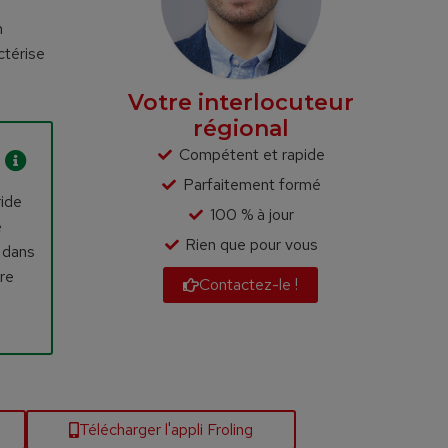
n
ctérise
Votre interlocuteur
régional
Compétent et rapide
Parfaitement formé
ride
100 % à jour
e
Rien que pour vous
 dans
tre
Contactez-le !
Télécharger l'appli Froling