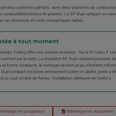
ocie deux systèmes parfaits : avec deux chambres de combustio
es combustibles bûches et granulés. La SP Dual compact se cara
ar ses émissions et coûts énergétiques faibles.
joutée à tout moment
hes, Fröling offre une solution évolutive : Sur la S1 Turbo F à b
out moment par la suite. La chaudière SP Dual compact présente d
 à sa forme compacte, le montage devient un jeu d’enfants même
P Dual compact est livrée entièrement isolée et câblée, prête à ê
un seul conduit de fumée, l’installation ultérieure de l’unité à
lécharger les prospectus
Télécharger les documents