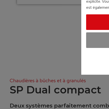
explicite. Vo
est également
Chaudières à bûches et à granulés
SP Dual compact
Deux systèmes parfaitement comb