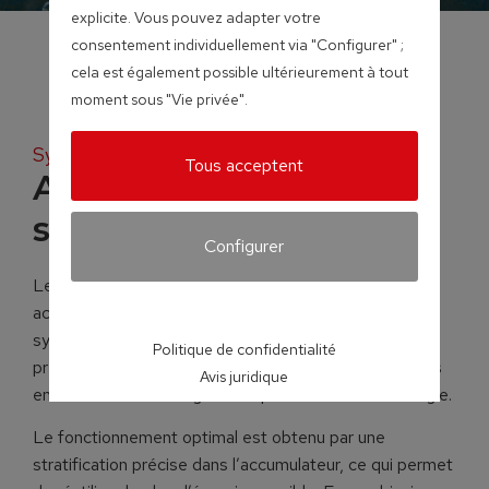
explicite. Vous pouvez adapter votre
consentement individuellement via "Configurer" ;
cela est également possible ultérieurement à tout
moment sous "Vie privée".
Systèmes d’accumulateurs
Tous acceptent
Accumulateur stratifié
solaire
Configurer
Le raffinement se cache dans le détail ! Avec ses
accumulateurs à stratification, Froling propose un
système de stockage de la chaleur particulièrement
Politique de confidentialité
précis, notamment grâce à des dispositifs spécifiques
Avis juridique
en matière de stockage et de prélèvement de l’énergie.
Le fonctionnement optimal est obtenu par une
stratification précise dans l’accumulateur, ce qui permet