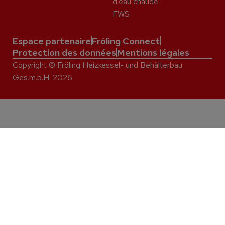
d'eau chaude
FWS
Espace partenaire
Fröling Connect
Protection des données
Mentions légales
Copyright © Fröling Heizkessel- und Behälterbau
Ges.m.b.H. 2026