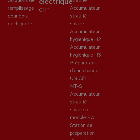
Solutions de
électrique
stratifié
remplissage
Accumulateur
CHP
pour bois
stratifié
déchiqueté
solaire
Accumulateur
hygiènique H2
Accumulateur
hygiènique H3
Préparateur
d'eau chaude
UNICELL
NT-S
Accumulateur
stratifié
solaire à
module FW
Station de
préparation