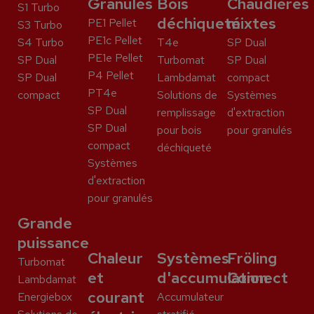
Granulés
Bois
Chaudières
S1 Turbo
déchiqueté
mixtes
PE1 Pellet
S3 Turbo
PE1c Pellet
S4 Turbo
T4e
SP Dual
PE1e Pellet
SP Dual
Turbomat
SP Dual
P4 Pellet
SP Dual
Lambdamat
compact
PT4e
compact
Solutions de
Systèmes
SP Dual
remplissage
d'extraction
SP Dual
pour bois
pour granulés
compact
déchiqueté
Systèmes
d'extraction
pour granulés
Grande
puissance
Chaleur
Systèmes
Fröling
Turbomat
et
d'accumulation
Connect
Lambdamat
courant
Energiebox
Accumulateur