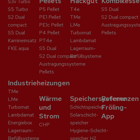
Pellets
Hackgut
Kombikesse
S3v Turbo
S5 Turbo
P5 Pellet
T4e
S5 Dual
S2 Dual
PE1 Pellet
TMe
S2 Dual compact
compact
PE1c Pellet
LMe
Austragungssyst
S5 Dual
P4 Pellet
Turbomat
Pellets
Kaminein­satz
PT4e
Lambdamat
FKE aqua
S5 Dual
Lagerraum-
S2 Dual compact
Befüllsysteme
Austragungssysteme
Pellets
Industrieheizungen
TMe
Wärme
Speichersysteme
Referenzen
LMe
und
Fröling-
Turbomat
Schicht­speicher
Lambdamat
Strom
Solar­schicht­
App
Energiebox
speicher
CHP
Lagerraum-
Hygiene-Schicht­
Befüllsysteme
speicher H2