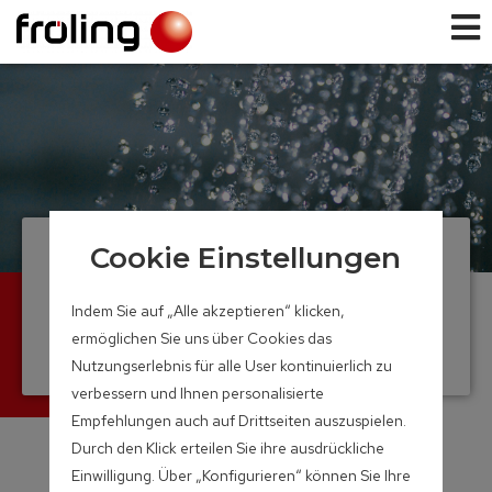
Cookie Einstellungen
Speichersysteme
Das umfangreiche Speicherprogramm von
Indem Sie auf „Alle akzeptieren“ klicken,
Fröling
ermöglichen Sie uns über Cookies das
Speichervolumen: 300 – 2.200 Liter
Nutzungserlebnis für alle User kontinuierlich zu
verbessern und Ihnen personalisierte
Empfehlungen auch auf Drittseiten auszuspielen.
Durch den Klick erteilen Sie ihre ausdrückliche
Einwilligung. Über „Konfigurieren“ können Sie Ihre