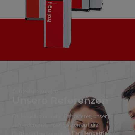
Zufriedene Kunden
Unsere Referenzen
Ob Häuslbauer oder Renovierer, unsere
zufriedenen Kunden setzen auf die
Heizkessel aus unserem Familienbetrieb.