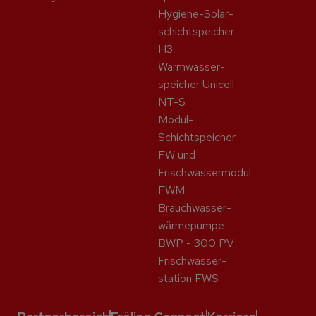
Hygiene-Solar­
schicht­speicher
H3
Warmwasser­
speicher Unicell
NT-S
Modul-
Schichtspeicher
FW und
Frischwassermodul
FWM
Brauchwasser­
wärme­pumpe
BWP - 300 PV
Frisch­wasser­
station FWS