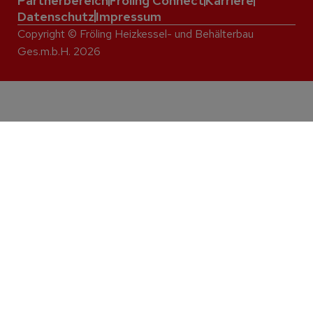
Partnerbereich
Fröling Connect
Karriere
Datenschutz
Impressum
Copyright © Fröling Heizkessel- und Behälterbau
Ges.m.b.H. 2026