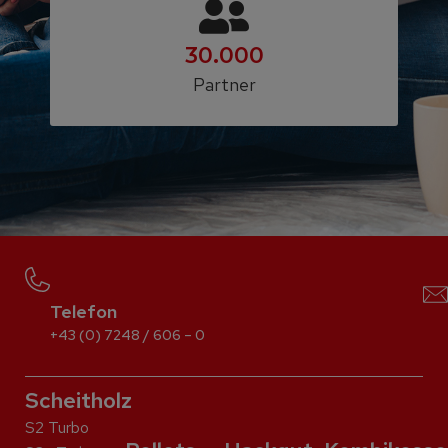
30.000
Partner
Telefon
+43 (0) 7248 / 606 – 0
Scheitholz
S2 Turbo