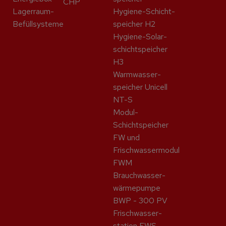
CHP
Lagerraum-
Hygiene-Schicht­
Befüllsysteme
speicher H2
Hygiene-Solar­
schicht­speicher
H3
Warmwasser­
speicher Unicell
NT-S
Modul-
Schichtspeicher
FW und
Frischwassermodul
FWM
Brauchwasser­
wärme­pumpe
BWP - 300 PV
Frisch­wasser­
station FWS