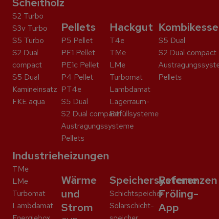
Scheitholz
S2 Turbo
Pellets
Hackgut
Kombikesse
S3v Turbo
S5 Turbo
P5 Pellet
T4e
S5 Dual
S2 Dual
PE1 Pellet
TMe
S2 Dual compact
compact
PE1c Pellet
LMe
Austragungssyst
S5 Dual
P4 Pellet
Turbomat
Pellets
Kaminein­satz
PT4e
Lambdamat
FKE aqua
S5 Dual
Lagerraum-
S2 Dual compact
Befüllsysteme
Austragungssysteme
Pellets
Industrieheizungen
TMe
Wärme
Speichersysteme
Referenzen
LMe
und
Fröling-
Turbomat
Schicht­speicher
Lambdamat
Strom
Solar­schicht­
App
Energiebox
speicher