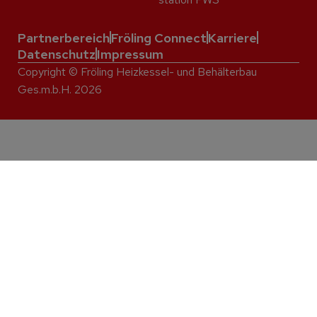
Partnerbereich
Fröling Connect
Karriere
Datenschutz
Impressum
Copyright © Fröling Heizkessel- und Behälterbau
Ges.m.b.H. 2026