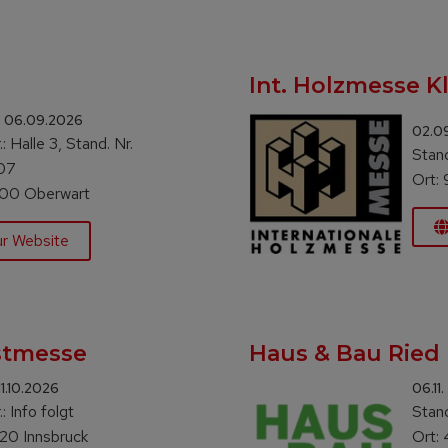
Int. Holzmesse K
– 06.09.2026
02.09
: Halle 3, Stand. Nr.
Stand
07
Ort:
400 Oberwart
ur Website
stmesse
Haus & Bau Ried
 11.10.2026
06.11.
: Info folgt
Stand
20 Innsbruck
Ort: 