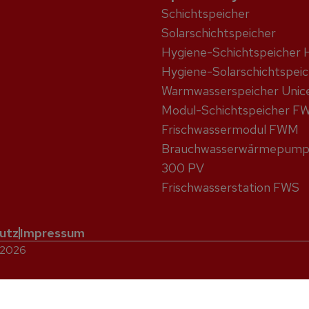
Schicht­speicher
Solar­schicht­speicher
Hygiene-Schicht­speicher 
Hygiene-Solar­schicht­spei
Warmwasser­speicher Unic
Modul-Schichtspeicher F
Frischwassermodul FWM
Brauchwasser­wärme­pum
300 PV
Frisch­wasser­station FWS
utz
Impressum
. 2026