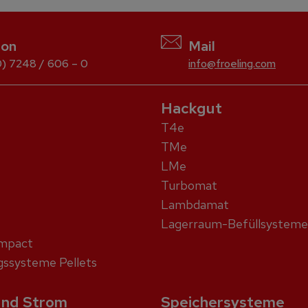
fon
Mail
) 7248 / 606 – 0
info@froeling.com
Hackgut
T4e
TMe
LMe
Turbomat
Lambdamat
Lagerraum-Befüllsysteme
ompact
ssysteme Pellets
nd Strom
Speichersysteme