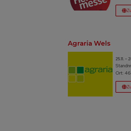
Z
Agraria Wels
25.11. – 
Standnr.
Ort: 4
Z