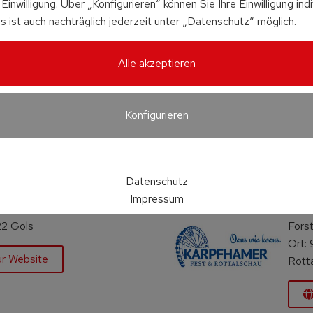
Einwilligung. Über „Konfigurieren“ können Sie Ihre Einwilligung indi
s ist auch nachträglich jederzeit unter „Datenschutz“ möglich.
Alle akzeptieren
Konfigurieren
 Pannonia Gols
Rottalschau Kar
Datenschutz
– 11.08.2026
28.08
Impressum
: Info folgt
Stand
22 Gols
Fors
Ort:
ur Website
Rotta