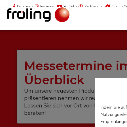
Facebook
Instagram
YouTube
Partnerlogin
Fröling 
Messetermine i
Überblick
Um unsere neuesten Produkte und Tech
präsentieren nehmen wir regelmäßig an 
Lassen Sie sich vor Ort von Ihrem Gebiet
Indem Sie auf
beraten!
Nutzungserleb
Empfehlungen 