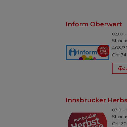
Inform Oberwart
02.09. 
Standnr.
408/3
Ort: 7
Z
Innsbrucker Herb
07.10. –
Standnr.
Ort: 60