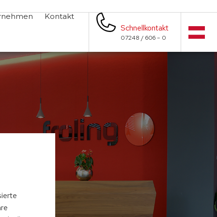
rnehmen
Kontakt
Schnellkontakt
07248 / 606 – 0
s
sierte
hre