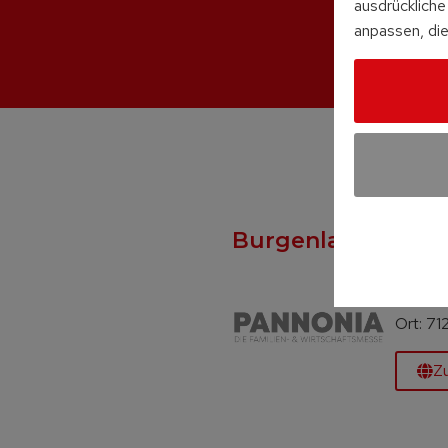
ausdrückliche 
anpassen, die
Burgenland Expo /
08.08. 
Standnr.
Ort: 71
Z