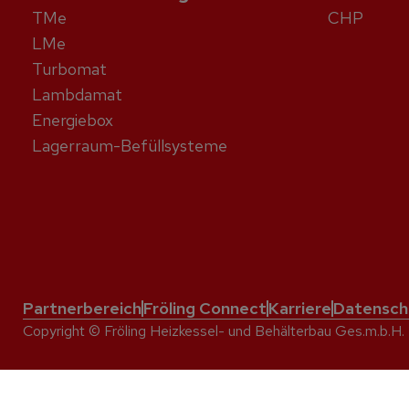
TMe
CHP
LMe
Turbomat
Lambdamat
Energiebox
Lagerraum-Befüllsysteme
Partnerbereich
Fröling Connect
Karriere
Datensch
Copyright © Fröling Heizkessel- und Behälterbau Ges.m.b.H