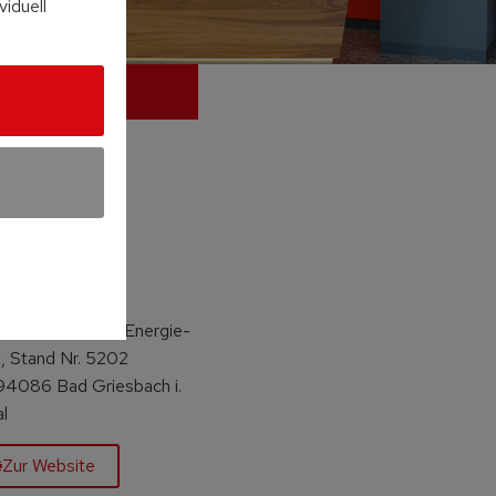
viduell
pfham
. – 01.09.2026
nr.: Freigelände Energie-
t, Stand Nr. 5202
 94086 Bad Griesbach i.
l
Zur Website