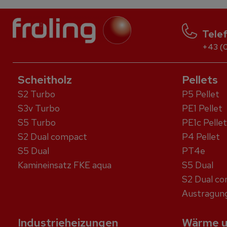
Tele
+43 (0
Scheitholz
Pellets
S2 Turbo
P5 Pellet
S3v Turbo
PE1 Pellet
S5 Turbo
PE1c Pellet
S2 Dual compact
P4 Pellet
S5 Dual
PT4e
Kaminein­satz FKE aqua
S5 Dual
S2 Dual c
Austragung
Industrieheizungen
Wärme u