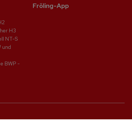
Fröling-App
H2
cher H3
ell NT-S
W und
pe BWP -