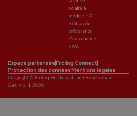
stratifié
solaire à
module FW
Station de
préparation
d'eau chaude
FWS
Espace partenaire
Fröling Connect
Protection des données
Mentions légales
Copyright © Fröling Heizkessel- und Behälterbau
Ges.m.b.H. 2026