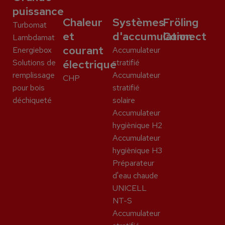
puissance
Chaleur
Systèmes
Fröling
Turbomat
et
d'accumulation
Connect
Lambdamat
courant
Energiebox
Accumulateur
Solutions de
électrique
stratifié
remplissage
Accumulateur
CHP
pour bois
stratifié
déchiqueté
solaire
Accumulateur
hygiènique H2
Accumulateur
hygiènique H3
Préparateur
d'eau chaude
UNICELL
NT-S
Accumulateur