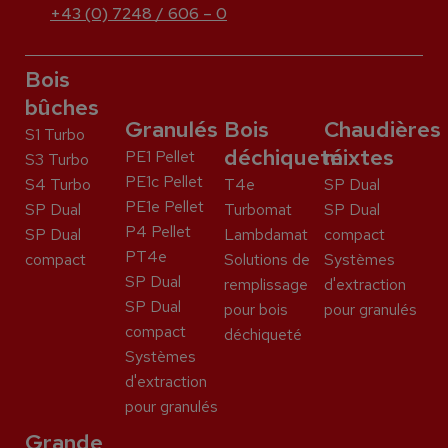
+43 (0) 7248 / 606 – 0
Bois
bûches
Granulés
Bois
Chaudières
S1 Turbo
déchiqueté
mixtes
PE1 Pellet
S3 Turbo
PE1c Pellet
S4 Turbo
T4e
SP Dual
PE1e Pellet
SP Dual
Turbomat
SP Dual
P4 Pellet
SP Dual
Lambdamat
compact
PT4e
compact
Solutions de
Systèmes
SP Dual
remplissage
d'extraction
SP Dual
pour bois
pour granulés
compact
déchiqueté
Systèmes
d'extraction
pour granulés
Grande