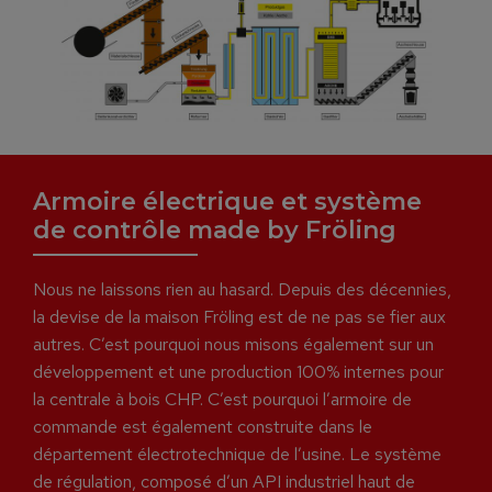
Armoire électrique et système
de contrôle made by Fröling
Nous ne laissons rien au hasard. Depuis des décennies,
la devise de la maison Fröling est de ne pas se fier aux
autres. C’est pourquoi nous misons également sur un
développement et une production 100% internes pour
la centrale à bois CHP. C’est pourquoi l’armoire de
commande est également construite dans le
département électrotechnique de l’usine. Le système
de régulation, composé d’un API industriel haut de