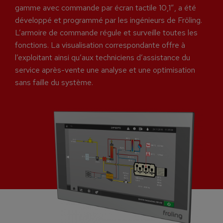
gamme avec commande par écran tactile 10,1″, a été
développé et programmé par les ingénieurs de Fröling.
L’armoire de commande régule et surveille toutes les
fonctions. La visualisation correspondante offre à
l’exploitant ainsi qu’aux techniciens d’assistance du
service après-vente une analyse et une optimisation
sans faille du système.