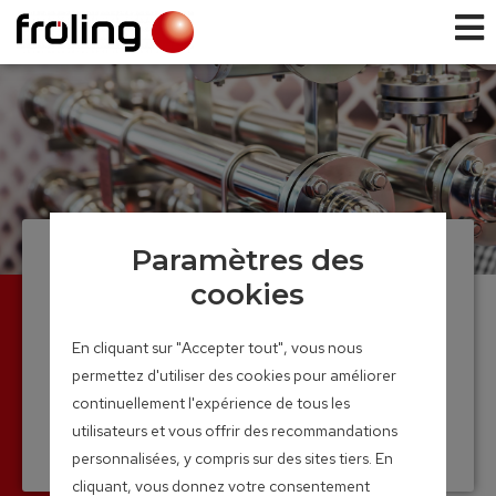
Paramètres des
Energies électrique
cookies
et thermique réunies
Chaleur et courant électrique issus de la
En cliquant sur "Accepter tout", vous nous
combustion de bois déchiqueté et de
permettez d'utiliser des cookies pour améliorer
pellets
continuellement l'expérience de tous les
Plage de puissance : 95 – 115 kW
utilisateurs et vous offrir des recommandations
thermiques
personnalisées, y compris sur des sites tiers. En
cliquant, vous donnez votre consentement