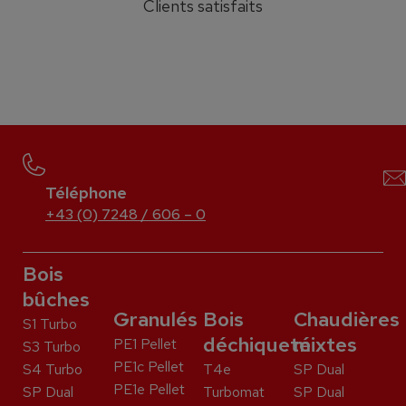
Clients satisfaits
Téléphone
+43 (0) 7248 / 606 – 0
Bois
bûches
Granulés
Bois
Chaudières
S1 Turbo
déchiqueté
mixtes
PE1 Pellet
S3 Turbo
PE1c Pellet
S4 Turbo
T4e
SP Dual
PE1e Pellet
SP Dual
Turbomat
SP Dual