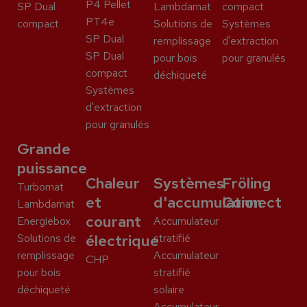
P4 Pellet
SP Dual
Lambdamat
compact
PT4e
compact
Solutions de
Systèmes
SP Dual
remplissage
d'extraction
SP Dual
pour bois
pour granulés
compact
déchiqueté
Systèmes
d'extraction
pour granulés
Grande
puissance
Chaleur
Systèmes
Fröling
Turbomat
et
d'accumulation
Connect
Lambdamat
courant
Energiebox
Accumulateur
Solutions de
électrique
stratifié
remplissage
Accumulateur
CHP
pour bois
stratifié
déchiqueté
solaire
Accumulateur