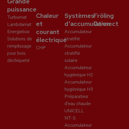
Grande
puissance
Chaleur
Systèmes
Fröling
Turbomat
et
d'accumulation
Connect
Lambdamat
courant
Energiebox
Accumulateur
Solutions de
électrique
stratifié
remplissage
Accumulateur
CHP
pour bois
stratifié
déchiqueté
solaire
Accumulateur
hygiènique H2
Accumulateur
hygiènique H3
Préparateur
d'eau chaude
UNICELL
NT-S
Accumulateur