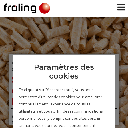
SYSTEMES D’EXTRACTION POUR
Paramètres des
GRANULES
cookies
Système d’aspiration
des granulés RS4 /
En cliquant sur "Accepter tout", vous nous
permettez d'utiliser des cookies pour améliorer
RS8
continuellement l'expérience de tous les
utilisateurs et vous offrir des recommandations
avec soufflage automatique à
personnalisées, y compris sur des sites tiers. En
contre courant
cliquant, vous donnez votre consentement