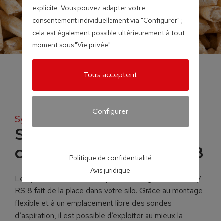
explicite. Vous pouvez adapter votre
consentement individuellement via "Configurer" ;
cela est également possible ultérieurement à tout
moment sous "Vie privée".
Tous acceptent
Configurer
Systèmes d’extraction pour granulés
Système d’aspiration
des granulés RS4 / RS8
Politique de confidentialité
Avis juridique
Le système à sondes d‘aspiration des granulés RS 4 /
RS 8 fait de la place dans votre silo. Grâce au montage
flexible et à un emplacement libre des sondes
d‘aspiration, il est possible d‘exploiter au mieux la