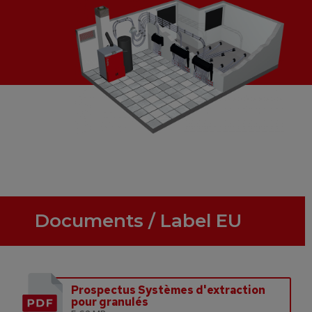
Documents / Label EU
Prospectus Systèmes d'extraction
pour granulés