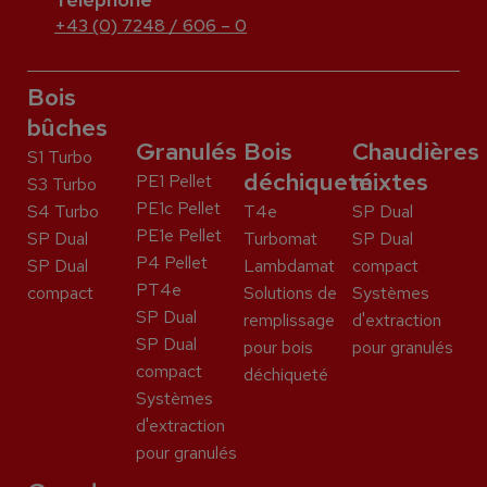
+43 (0) 7248 / 606 – 0
Bois
bûches
Granulés
Bois
Chaudières
S1 Turbo
déchiqueté
mixtes
PE1 Pellet
S3 Turbo
PE1c Pellet
S4 Turbo
T4e
SP Dual
PE1e Pellet
SP Dual
Turbomat
SP Dual
P4 Pellet
SP Dual
Lambdamat
compact
PT4e
compact
Solutions de
Systèmes
SP Dual
remplissage
d'extraction
SP Dual
pour bois
pour granulés
compact
déchiqueté
Systèmes
d'extraction
pour granulés