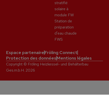
stratifié
solaire à
module FW
Station de
préparation
d'eau chaude
FWS
Espace partenaire
Fröling Connect
Protection des données
Mentions légales
Copyright © Fröling Heizkessel- und Behälterbau
Ges.m.b.H. 2026