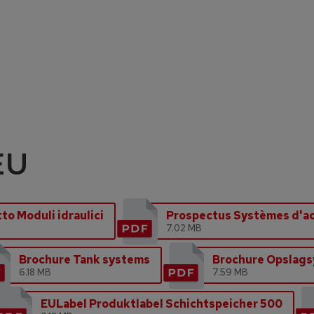
EU
to Moduli idraulici
Prospectus Systèmes d'a
7.02 MB
Brochure Tank systems
Brochure Opslag
6.18 MB
7.59 MB
EULabel Produktlabel Schichtspeicher 500