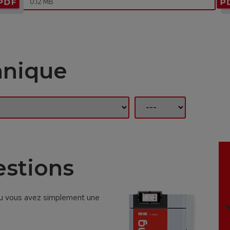
0.12 MB
hnique
estions
 ou vous avez simplement une