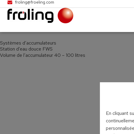
froling@froeling.com
Systèmes d’accumulateurs
Station d’eau douce FWS
Volume de l’accumulateur 40 – 100 litres
En cliquant s
continuelleme
personnalisée