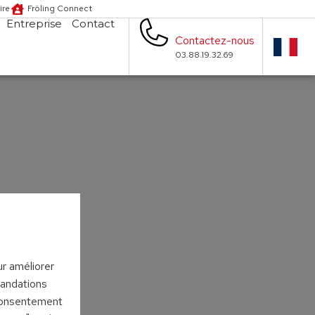
ire
Fröling Connect
Entreprise
Contact
Contactez-nous
03.88.19.32.69
ur améliorer
mandations
 consentement