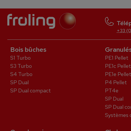
Télé
+33 (0
Bois bûches
Granulé
S1 Turbo
PE1 Pellet
S3 Turbo
PE1c Pellet
S4 Turbo
PE1e Pelle
SP Dual
P4 Pellet
SP Dual compact
PT4e
SP Dual
SP Dual c
Systèmes d