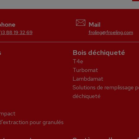
phone
Mail
)3 88 19 32 69
froling@froeling.com
s
Bois déchiqueté
T4e
Turbomat
t
Lambdamat
Solutions de remplissage p
déchiqueté
ompact
'extraction pour granulés