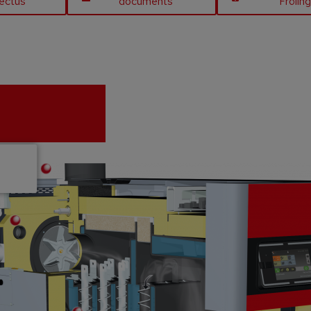
ectus
documents
Fröling