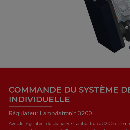
COMMANDE DU SYSTÈME D
INDIVIDUELLE
Régulateur Lambdatronic 3200
Avec le régulateur de chaudière Lambdatronic 3200 et le nouv