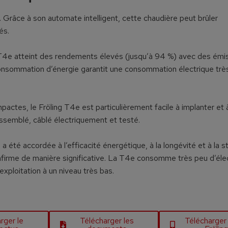
. Grâce à son automate intelligent, cette chaudière peut brûler
és.
 T4e atteint des rendements élevés (jusqu’à 94 %) avec des émi
e consommation d’énergie garantit une consommation électrique trè
actes, le Fröling T4e est particulièrement facile à implanter et 
à assemblé, câblé électriquement et testé.
été accordée à l’efficacité énergétique, à la longévité et à la sta
confirme de manière significative. La T4e consomme très peu d’élec
xploitation à un niveau très bas.
rger le
Télécharger les
Télécharger l