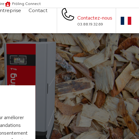
ire
Fröling Connect
ntreprise
Contact
Contactez-nous
03.88.19.32.69
ur améliorer
mandations
 consentement