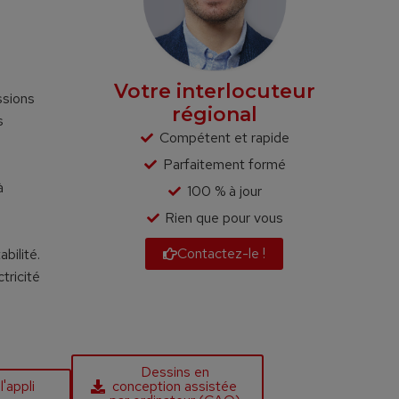
Votre interlocuteur
ssions
régional
s
Compétent et rapide
Parfaitement formé
à
100 % à jour
Rien que pour vous
Contactez-le !
bilité.
tricité
Dessins en
'appli
conception assistée