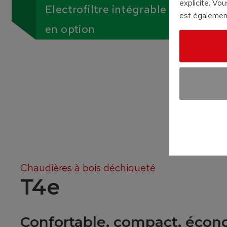
explicite. Vo
Electrofiltre intégrable
est également
en option
Chaudières à bois déchiqueté
T4e
Confortable, compact, écono