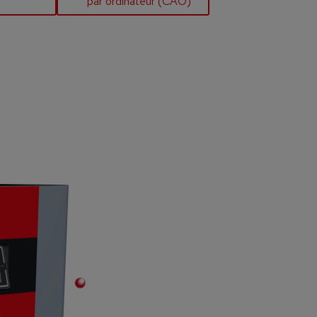
par ordinateur (CAO)
7“ Touch-Display