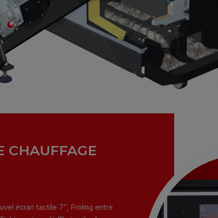
E CHAUFFAGE
el écran tactile 7”, Froling entre