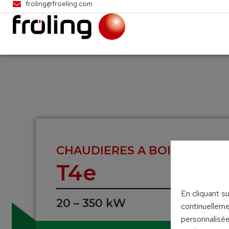
froling@froeling.com
CHAUDIERES A BOIS DECHI
T4e
En cliquant s
20 – 350 kW
continuelleme
personnalisée