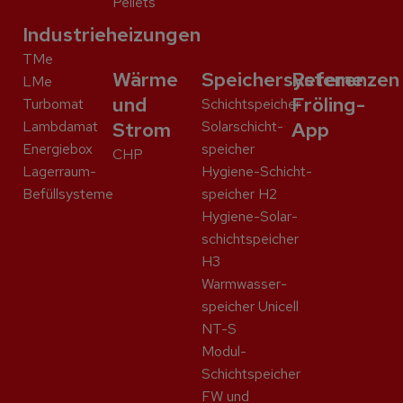
Pellets
Industrieheizungen
TMe
Wärme
Speichersysteme
Referenzen
LMe
und
Fröling-
Turbomat
Schicht­speicher
Lambdamat
Strom
Solar­schicht­
App
Energiebox
speicher
CHP
Lagerraum-
Hygiene-Schicht­
Befüllsysteme
speicher H2
Hygiene-Solar­
schicht­speicher
H3
Warmwasser­
speicher Unicell
NT-S
Modul-
Schichtspeicher
FW und