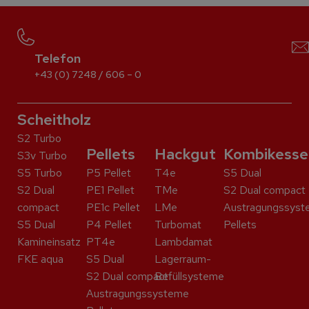
Telefon
+43 (0) 7248 / 606 – 0
Scheitholz
S2 Turbo
Pellets
Hackgut
Kombikesse
S3v Turbo
S5 Turbo
P5 Pellet
T4e
S5 Dual
S2 Dual
PE1 Pellet
TMe
S2 Dual compact
compact
PE1c Pellet
LMe
Austragungssyst
S5 Dual
P4 Pellet
Turbomat
Pellets
Kaminein­satz
PT4e
Lambdamat
FKE aqua
S5 Dual
Lagerraum-
S2 Dual compact
Befüllsysteme
Austragungssysteme