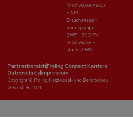
Frischwassermodul
FWM
Brauchwasser­
wärme­pumpe
BWP - 300 PV
Frisch­wasser­
station FWS
Partnerbereich
Fröling Connect
Karriere
Datenschutz
Impressum
Copyright © Fröling Heizkessel- und Behälterbau
Ges.m.b.H. 2026