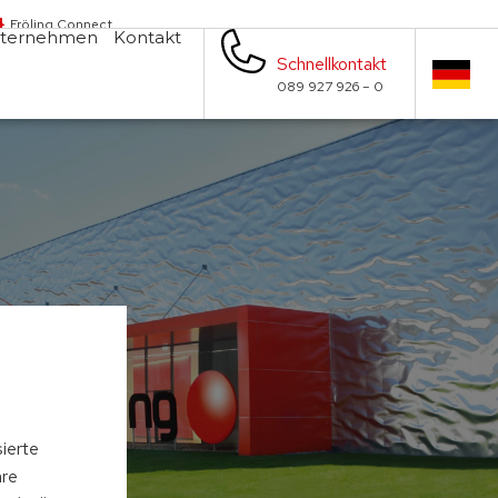
Fröling Connect
ternehmen
Kontakt
Schnellkontakt
089 927 926 – 0
s
sierte
hre