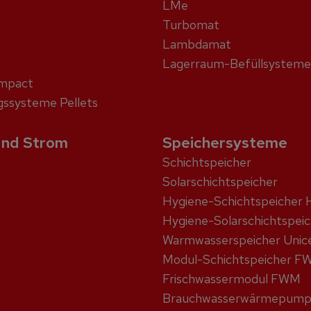
LMe
Turbomat
Lambdamat
Lagerraum-Befüllsysteme
ompact
ssysteme Pellets
nd Strom
Speichersysteme
Schicht­speicher
Solar­schicht­speicher
Hygiene-Schicht­speicher 
Hygiene-Solar­schicht­spei
Warmwasser­speicher Unic
Modul-Schichtspeicher F
Frischwassermodul FWM
Brauchwasser­wärme­pum