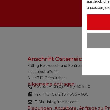
ausdrückliche 
anpassen, die
Anschrift Österreich:
Fröling Heizkessel- und Behälterbau Ges.m.b.H.
Industriestraße 12
A – 4710 Grieskirchen
Allgemeine Anfragen:
Telefon: +43 (0)7248 / 606 - 0
Fax: +43 (0)7248 / 606 - 600
E-Mail: info@froeling.com
Planungen, Angebote, Anfrage zu Pr