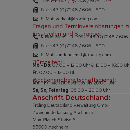
Telefon: +43 (0)7248 / 606 - 0
Fax: +43 (0)7248 / 606 - 600
E-Mail: verkauf@froeling.com
Fragen und Terminvereinbarungen z
Ersatzeilen und Störungen
Kundendienst Telefon: +43 (0)7248 / 606
Fax: +43 (0)7248 / 606 - 600
E-Mail: kundendienst@froeling.com
Bürozeiten:
Mo – Do
: 07:00 – 12:00 Uhr & 13:00 – 16:30 Uh
Fr
: 07:00 – 12:00 Uhr
Wochenendbereitschaftsdienst:
Mo – Fr
: nach Büroschluss bis 20:00 Uhr
Sa, So, Feiertag
: 08:00 – 20:00 Uhr
Anschrift Deutschland:
Fröling Deutschland Verwaltung GmbH
Zweigniederlassung Aschheim
Max-Planck-Straße 6
85609 Aschheim