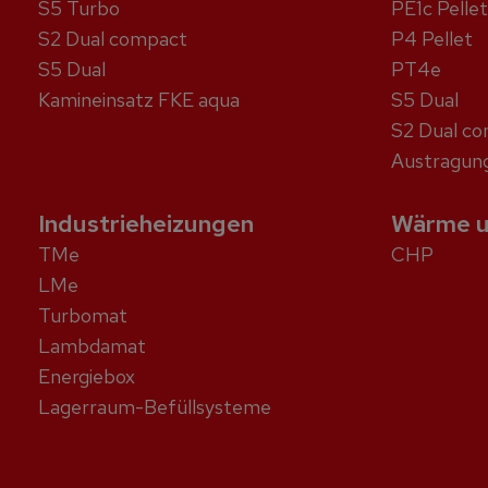
S5 Turbo
PE1c Pellet
S2 Dual compact
P4 Pellet
S5 Dual
PT4e
Kaminein­satz FKE aqua
S5 Dual
S2 Dual c
Austragung
Industrieheizungen
Wärme u
TMe
CHP
LMe
Turbomat
Lambdamat
Energiebox
Lagerraum-Befüllsysteme