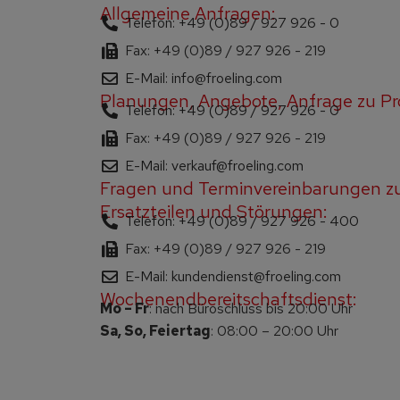
Allgemeine Anfragen:
Telefon: +49 (0)89 / 927 926 - 0
Fax: +49 (0)89 / 927 926 - 219
E-Mail: info@froeling.com
Planungen, Angebote, Anfrage zu Pr
Telefon: +49 (0)89 / 927 926 - 0
Fax: +49 (0)89 / 927 926 - 219
E-Mail: verkauf@froeling.com
Fragen und Terminvereinbarungen z
Ersatzteilen und Störungen:
Telefon: +49 (0)89 / 927 926 - 400
Fax: +49 (0)89 / 927 926 - 219
E-Mail: kundendienst@froeling.com
Wochenendbereitschaftsdienst:
Mo – Fr
: nach Büroschluss bis 20:00 Uhr
Sa, So, Feiertag
: 08:00 – 20:00 Uhr