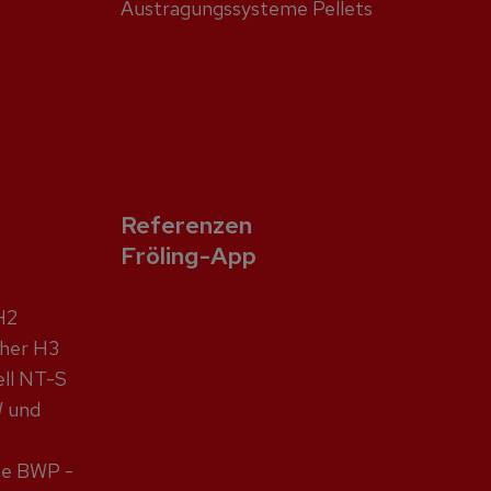
Austragungssysteme Pellets
Referenzen
Fröling-App
H2
cher H3
ell NT-S
W und
pe BWP -