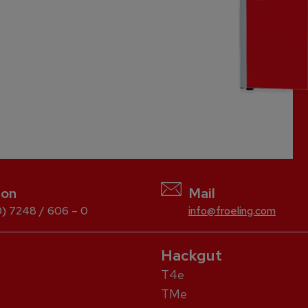
fon
Mail
) 7248 / 606 – 0
info@froeling.com
Hackgut
T4e
TMe