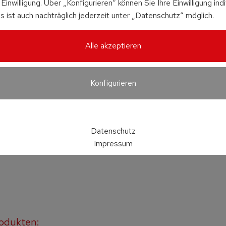
Einwilligung. Über „Konfigurieren“ können Sie Ihre Einwilligung indi
s ist auch nachträglich jederzeit unter „Datenschutz“ möglich.
Alle akzeptieren
Konfigurieren
Datenschutz
Impressum
odukten: