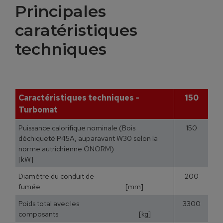
Principales
caratéristiques
techniques
Caractéristiques techniques -
150
Turbomat
Puissance calorifique nominale (Bois
150
déchiqueté P45A, auparavant W30 selon la
norme autrichienne ÖNORM)
[kW]
Diamètre du conduit de
200
fumée [mm]
Poids total avec les
3300
composants [kg]