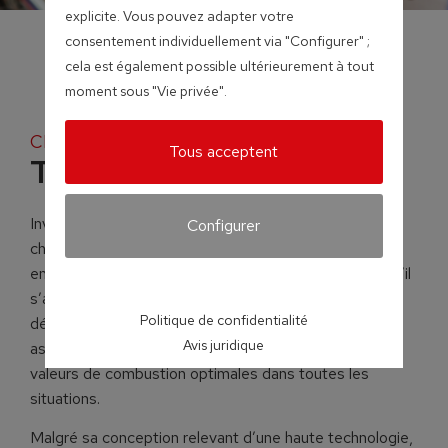
explicite. Vous pouvez adapter votre
consentement individuellement via "Configurer" ;
cela est également possible ultérieurement à tout
moment sous "Vie privée".
Chaudières à bois déchiqueté et pellets
Tous acceptent
Turbomat
Investissez dans l’avenir ! La Turbomat est une
Configurer
chaudière unique qui permet une combustion
entièrement automatique de divers types de bois. Qu’il
s’agisse de déchets de menuiserie ou de bois
Politique de confidentialité
déchiqueté et granulés, sa technologie avancée
Avis juridique
associée à la commande Lambdatronic garantit des
valeurs de combustion optimales dans toutes les
situations.
Malgré sa conception relevant d’une haute technologie,