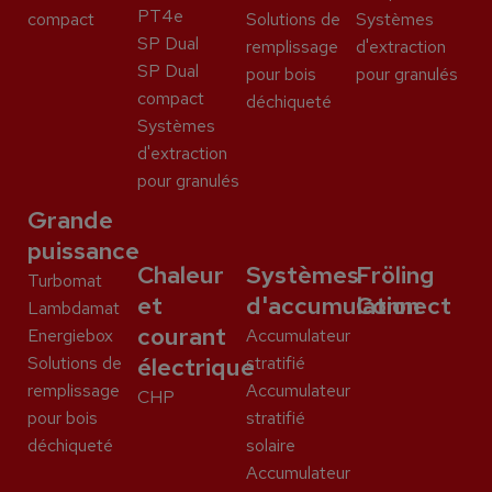
PT4e
compact
Solutions de
Systèmes
SP Dual
remplissage
d'extraction
SP Dual
pour bois
pour granulés
compact
déchiqueté
Systèmes
d'extraction
pour granulés
Grande
puissance
Chaleur
Systèmes
Fröling
Turbomat
et
d'accumulation
Connect
Lambdamat
courant
Energiebox
Accumulateur
Solutions de
électrique
stratifié
remplissage
Accumulateur
CHP
pour bois
stratifié
déchiqueté
solaire
Accumulateur