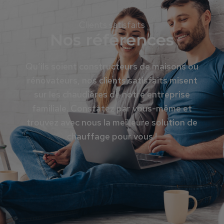
Clients satisfaits
Nos références
Qu’ils soient constructeurs de maisons ou
rénovateurs, nos clients satisfaits misent
sur les chaudières de notre entreprise
familiale. Constatez par vous-même et
trouvez avec nous la meilleure solution de
chauffage pour vous !