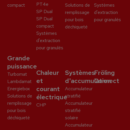
PT4e
compact
Solutions de
Systèmes
SP Dual
remplissage
d'extraction
SP Dual
pour bois
pour granulés
compact
déchiqueté
Systèmes
d'extraction
pour granulés
Grande
puissance
Chaleur
Systèmes
Fröling
Turbomat
et
d'accumulation
Connect
Lambdamat
courant
Energiebox
Accumulateur
Solutions de
électrique
stratifié
remplissage
Accumulateur
CHP
pour bois
stratifié
déchiqueté
solaire
Accumulateur