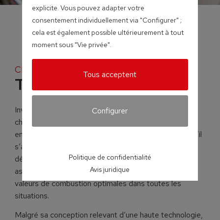
explicite. Vous pouvez adapter votre
consentement individuellement via "Configurer" ;
cela est également possible ultérieurement à tout
moment sous "Vie privée".
Chaudières à bois déchiqueté et pellets
Tous acceptent
Turbomat
Investissez dans l’avenir ! La Turbomat est une
Configurer
chaudière unique qui permet une combustion
entièrement automatique de divers types de bois. Qu’il
s’agisse de déchets de menuiserie ou de bois
Politique de confidentialité
déchiqueté et granulés, sa technologie avancée
Avis juridique
associée à la commande Lambdatronic garantit des
valeurs de combustion optimales dans toutes les
situations.
Malgré sa conception relevant d’une haute technologie,