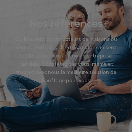
Clients satisfaits
Nos références
Qu’ils soient constructeurs de maisons ou
rénovateurs, nos clients satisfaits misent
sur les chaudières de notre entreprise
familiale. Constatez par vous-même et
trouvez avec nous la meilleure solution de
chauffage pour vous !