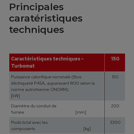
Principales
caratéristiques
techniques
Caractéristiques techniques -
150
Turbomat
Puissance calorifique nominale (Bois
150
déchiqueté P45A, auparavant W30 selon la
norme autrichienne ÖNORM)
[kW]
Diamètre du conduit de
200
fumée [mm]
Poids total avec les
3300
composants [kg]