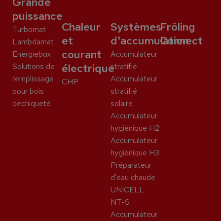
Grande
puissance
Chaleur
Systèmes
Fröling
Turbomat
et
d'accumulation
Connect
Lambdamat
courant
Energiebox
Accumulateur
Solutions de
électrique
stratifié
remplissage
Accumulateur
CHP
pour bois
stratifié
déchiqueté
solaire
Accumulateur
hygiènique H2
Accumulateur
hygiènique H3
Préparateur
d'eau chaude
UNICELL
NT-S
Accumulateur