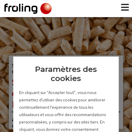
SYSTEMES D’EXTRACTION POUR
Paramètres des
GRANULES
cookies
Système d’aspiration
des granulés RS4 /
En cliquant sur "Accepter tout", vous nous
permettez d'utiliser des cookies pour améliorer
RS8
continuellement l'expérience de tous les
utilisateurs et vous offrir des recommandations
avec soufflage automatique à
personnalisées, y compris sur des sites tiers. En
contre courant
cliquant, vous donnez votre consentement