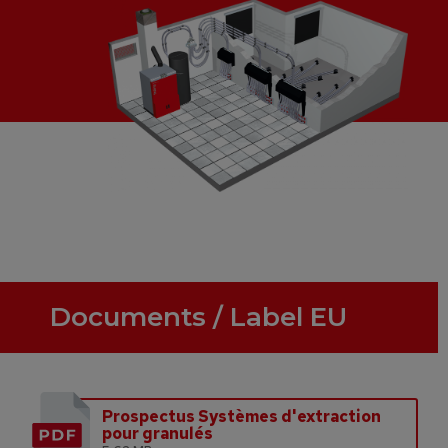
Documents / Label EU
Prospectus Systèmes d'extraction
pour granulés