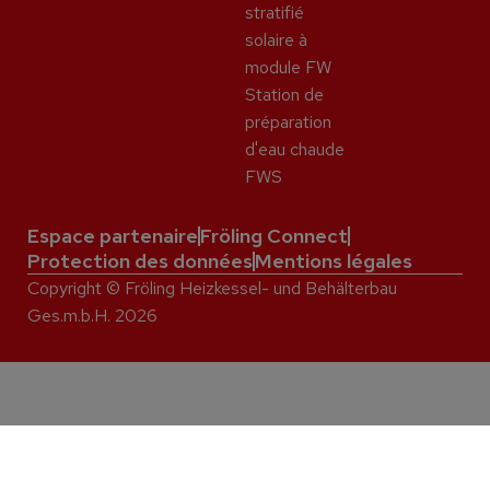
stratifié
solaire à
module FW
Station de
préparation
d'eau chaude
FWS
Espace partenaire
Fröling Connect
Protection des données
Mentions légales
Copyright © Fröling Heizkessel- und Behälterbau
Ges.m.b.H. 2026