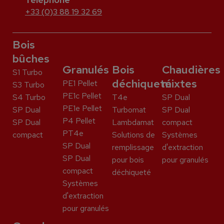
+33 (0)3 88 19 32 69
Bois
bûches
Granulés
Bois
Chaudières
S1 Turbo
déchiqueté
mixtes
PE1 Pellet
S3 Turbo
PE1c Pellet
S4 Turbo
T4e
SP Dual
PE1e Pellet
SP Dual
Turbomat
SP Dual
P4 Pellet
SP Dual
Lambdamat
compact
PT4e
compact
Solutions de
Systèmes
SP Dual
remplissage
d'extraction
SP Dual
pour bois
pour granulés
compact
déchiqueté
Systèmes
d'extraction
pour granulés