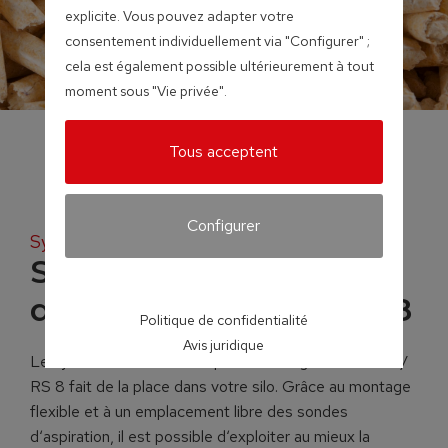
explicite. Vous pouvez adapter votre
consentement individuellement via "Configurer" ;
cela est également possible ultérieurement à tout
moment sous "Vie privée".
Tous acceptent
Configurer
Systèmes d’extraction pour granulés
Système d’aspiration
des granulés RS4 / RS8
Politique de confidentialité
Avis juridique
Le système à sondes d‘aspiration des granulés RS 4 /
RS 8 fait de la place dans votre silo. Grâce au montage
flexible et à un emplacement libre des sondes
d‘aspiration, il est possible d‘exploiter au mieux la