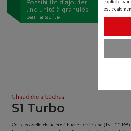
Possibilité d’ajouter
explicite. Vo
une unité à granulés
est également
par la suite
Chaudière à bûches
S1 Turbo
Cette nouvelle chaudière à bûches de Froling (15 – 20 kW)