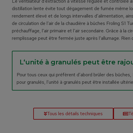
Le ventilateur d‘extraction à vitesse régulée et contrôlée 
distillation lente évite tout dégagement de fumée même lor
rendement élevé et de longs intervalles d’alimentation, ai
de circulation de l‘air de la chaudière à bûches Froling S1 
préchauffage, l‘air primaire et l‘air secondaire. Grâce à la 
remplissage peut être fermée juste après l‘allumage. Rien 
L‘unité à granulés peut être rajo
Pour tous ceux qui préfèrent d’abord brûler des bûches, Frö
pour granulés, l’unité à granulés peut être installée ulté
Tous les détails techniques
Té