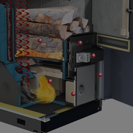
Système automatiq
spécial
Servomoteur
Porte de l
porte de 
Ouverture de mainte