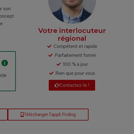
ar son
concept
de
Votre interlocuteur
régional
Compétent et rapide
Parfaitement formé
100 % à jour
Rien que pour vous
ride
Contactez-le !
Télécharger l'appli Froling