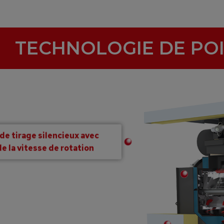
TECHNOLOGIE DE PO
de tirage silencieux avec
 la vitesse de rotation
Dépoussiéreur électrostatique
intégrable avec panier de nettoyage, en
option
bes d’échangeur de chaleur