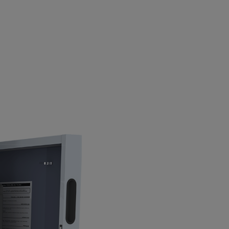
 7”
 distillation