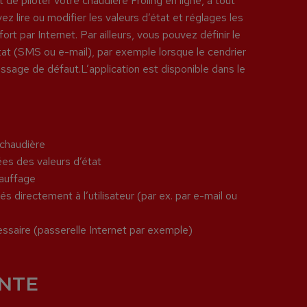
 de piloter votre chaudière Froling en ligne, à tout
lire ou modifier les valeurs d’état et réglages les
ort par Internet. Par ailleurs, vous pouvez définir le
t (SMS ou e-mail), par exemple lorsque le cendrier
sage de défaut.L’application est disponible dans le
 chaudière
ées des valeurs d’état
hauffage
 directement à l’utilisateur (par ex. par e-mail ou
ssaire (passerelle Internet par exemple)
ENTE