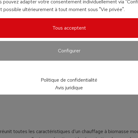
us pouvez adapter votre consentement individuellement via "Config
 possible ultérieurement à tout moment sous "Vie privée".
Tous acceptent
Configurer
Politique de confidentialité
Avis juridique
 réunit toutes les caractéristiques d‘un chauffage à biomasse mo