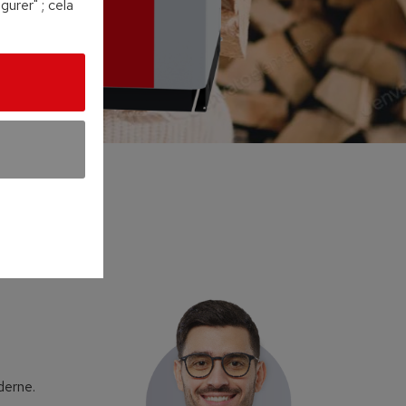
urer" ; cela
derne.