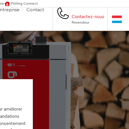
ire
Fröling Connect
ntreprise
Contact
Contactez-nous
Revendeur
ur améliorer
mandations
 consentement