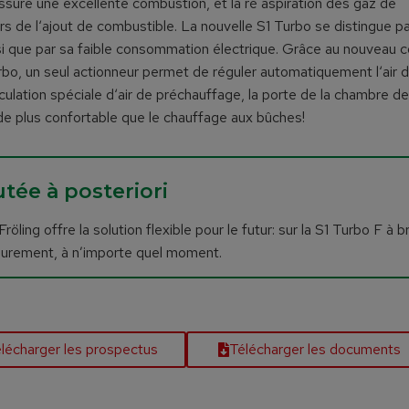
assure une excellente combustion, et la ré aspiration des gaz de
s de l‘ajout de combustible. La nouvelle S1 Turbo se distingue p
nsi que par sa faible consommation électrique. Grâce au nouveau 
Turbo, un seul actionneur permet de réguler automatiquement l‘air 
circulation spéciale d‘air de préchauffage, la porte de la chambre de
de plus confortable que le chauffage aux bûches!
utée à posteriori
ling offre la solution flexible pour le futur: sur la S1 Turbo F à b
rieurement, à n’importe quel moment.
lécharger les prospectus
Télécharger les documents