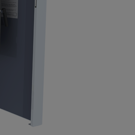
ue de préchauffage
a chambre de remplissage et
nettoyage
nance généreuse