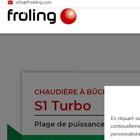
info@froeling.com
CHAUDIÈRE À BÛCHES
S1 Turbo
En cliquant s
Plage de puissance : 15 – 20 
continuelleme
personnalisée