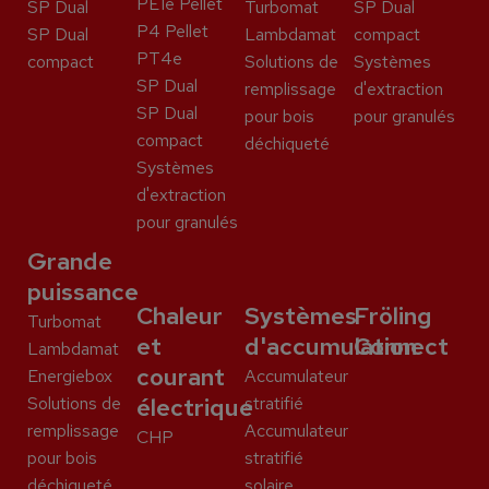
PE1e Pellet
SP Dual
Turbomat
SP Dual
P4 Pellet
SP Dual
Lambdamat
compact
PT4e
compact
Solutions de
Systèmes
SP Dual
remplissage
d'extraction
SP Dual
pour bois
pour granulés
compact
déchiqueté
Systèmes
d'extraction
pour granulés
Grande
puissance
Chaleur
Systèmes
Fröling
Turbomat
et
d'accumulation
Connect
Lambdamat
courant
Energiebox
Accumulateur
Solutions de
électrique
stratifié
remplissage
Accumulateur
CHP
pour bois
stratifié
déchiqueté
solaire