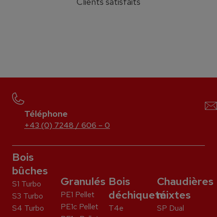
Clients satisfaits
Téléphone
+43 (0) 7248 / 606 – 0
Bois
bûches
Granulés
Bois
Chaudières
S1 Turbo
déchiqueté
mixtes
PE1 Pellet
S3 Turbo
PE1c Pellet
S4 Turbo
T4e
SP Dual