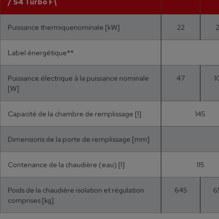
/ S4 Turbo F
\
Puissance thermiquenominale [kW]
22
Label énergétique**
Puissance électrique à la puissance nominale
47
1
[W]
Capacité de la chambre de remplissage [l]
145
Dimensions de la porte de remplissage [mm]
Contenance de la chaudière (eau) [l]
115
Poids de la chaudière isolation et régulation
645
6
comprises [kg]