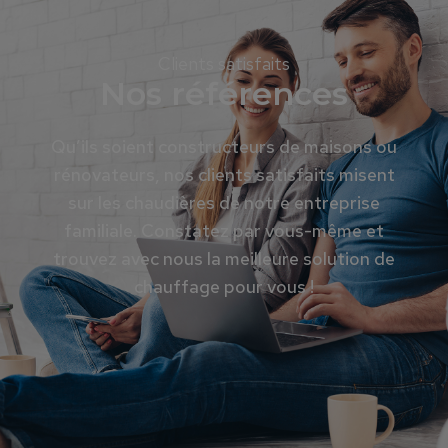
Clients satisfaits
Nos références
Qu’ils soient constructeurs de maisons ou
rénovateurs, nos clients satisfaits misent
sur les chaudières de notre entreprise
familiale. Constatez par vous-même et
trouvez avec nous la meilleure solution de
chauffage pour vous !