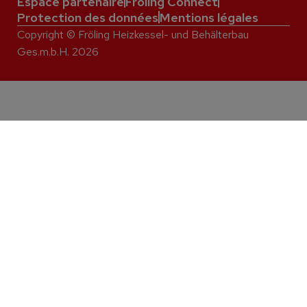
Espace partenaire
Fröling Connect
Protection des données
Mentions légales
Copyright © Fröling Heizkessel- und Behälterbau
Ges.m.b.H. 2026