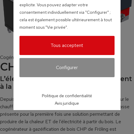
explicite. Vous pouvez adapter votre
consentement individuellement via "Configurer" ;
cela est également possible ultérieurement à tout
moment sous "Vie privée".
Tous acceptent
Cogénérateurs à gazéification de bois
CHP
Configurer
L’électricité, un précieux complément
à la chaleur
Politique de confidentialité
Depuis plus de 50 ans, Fröling est la marque de qualité pour le
Avis juridique
chauffage au bois et aux pellets. Le spécialiste de la biomasse
présente pour la première fois une solution permettant de
produire de la chaleur ET de l’électricité à partir du bois. Le
cogénérateur à gazéification de bois CHP de Fröling est