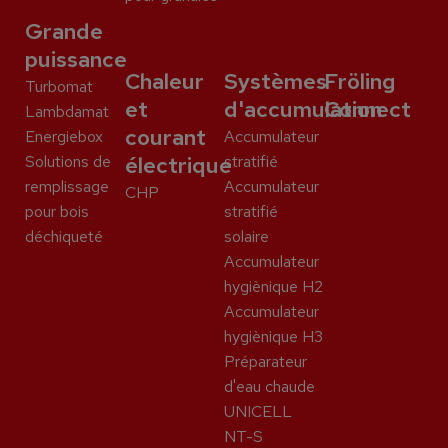
Grande
puissance
Chaleur
Systèmes
Fröling
Turbomat
et
d'accumulation
Connect
Lambdamat
courant
Energiebox
Accumulateur
Solutions de
électrique
stratifié
remplissage
Accumulateur
CHP
pour bois
stratifié
déchiqueté
solaire
Accumulateur
hygiènique H2
Accumulateur
hygiènique H3
Préparateur
d'eau chaude
UNICELL
NT-S