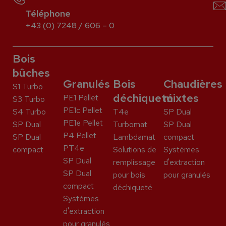
Téléphone
+43 (0) 7248 / 606 – 0
Bois
bûches
Granulés
Bois
Chaudières
S1 Turbo
déchiqueté
mixtes
PE1 Pellet
S3 Turbo
PE1c Pellet
S4 Turbo
T4e
SP Dual
PE1e Pellet
SP Dual
Turbomat
SP Dual
P4 Pellet
SP Dual
Lambdamat
compact
PT4e
compact
Solutions de
Systèmes
SP Dual
remplissage
d'extraction
SP Dual
pour bois
pour granulés
compact
déchiqueté
Systèmes
d'extraction
pour granulés