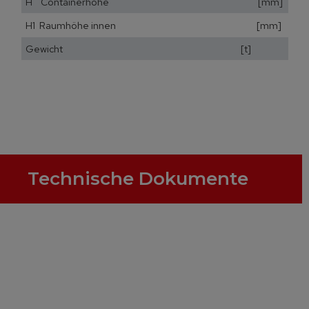
H Containerhöhe [mm]
H1 Raumhöhe innen [mm]
Gewicht [t]
Technische Dokumente