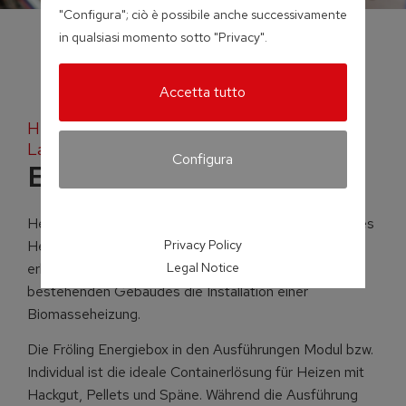
"Configura"; ciò è possibile anche successivamente
in qualsiasi momento sotto "Privacy".
Accetta tutto
Heizcontainer zur Auslagerung des Heiz- und
Lagerraums
Configura
Energiebox
Heizcontainer gewährleisten durch die Auslagerung des
Heiz- und Lagerraums eine Platzersparnis bzw.
Privacy Policy
erleichtern insbesondere in der Sanierung eines
Legal Notice
bestehenden Gebäudes die Installation einer
Biomasseheizung.
Die Fröling Energiebox in den Ausführungen Modul bzw.
Individual ist die ideale Containerlösung für Heizen mit
Hackgut, Pellets und Späne. Während die Ausführung