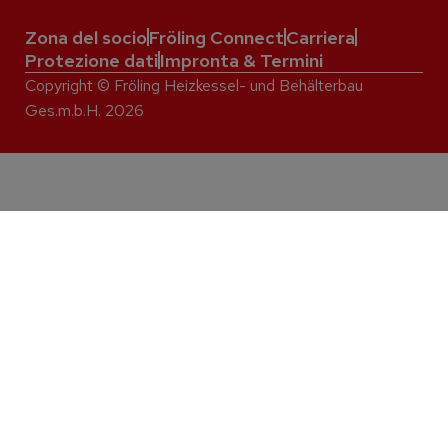
Zona del socio
Fröling Connect
Carriera
Protezione dati
Impronta & Termini
Copyright © Fröling Heizkessel- und Behälterbau
Ges.m.b.H. 2026