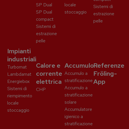
SP Dual
locale
Sistemi di
SP Dual
stoccaggio
estrazione
compact
pelle
Sistemi di
estrazione
pelle
Impianti
industriali
Calore e
Accumulo
Referenze
Turbomat
corrente
Fröling-
Accumulo a
Lambdamat
elettrica
stratificazione
App
Energiebox
Accumulo a
Sistemi di
CHP
stratificazione
riempimento
solare
locale
Accumulatore
stoccaggio
igienico a
stratificazione