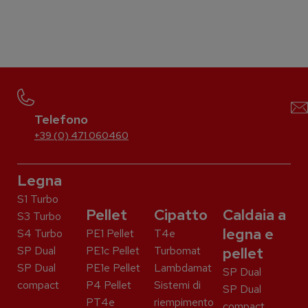
Telefono
+39 (0) 471 060460
Legna
S1 Turbo
Pellet
Cipatto
Caldaia a
S3 Turbo
legna e
S4 Turbo
PE1 Pellet
T4e
SP Dual
PE1c Pellet
Turbomat
pellet
SP Dual
PE1e Pellet
Lambdamat
SP Dual
compact
P4 Pellet
Sistemi di
SP Dual
PT4e
riempimento
compact