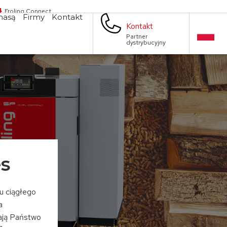
Froling Connect
masą
Firmy
Kontakt
Kontakt
Partner
dystrybucyjny
es
lu ciągłego
a
żają Państwo