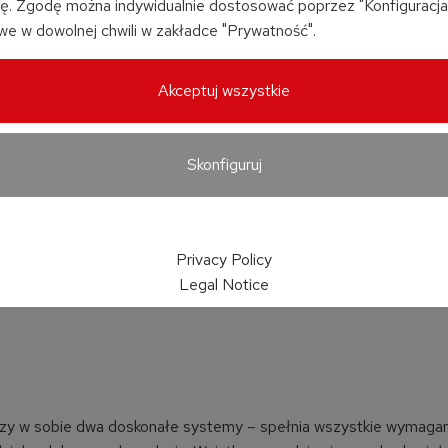
ę. Zgodę można indywidualnie dostosować poprzez "Konfiguracja";
we w dowolnej chwili w zakładce "Prywatność".
Akceptuj wszystkie
Skonfiguruj
Privacy Policy
Legal Notice
czy w sobie dwa doskonałe systemy – spełnia wszystkie wymagan