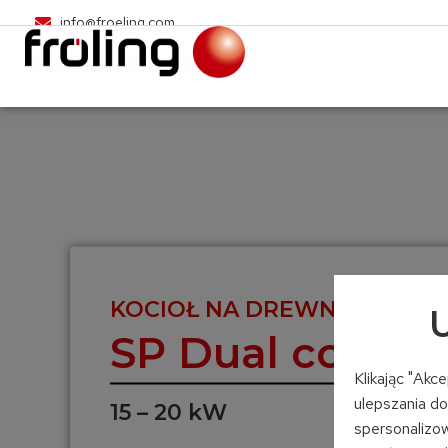
info@froeling.com
KOCIOŁ NA DREWNO W KA
U
SP Dual compa
Klikając "Akc
ulepszania do
15 – 20 kW
spersonalizow