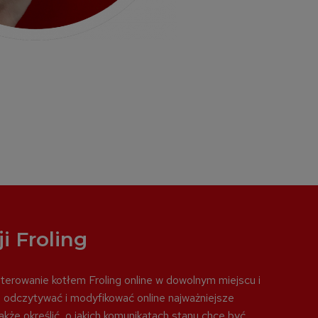
i Froling
 sterowanie kotłem Froling online w dowolnym miejscu i
 odczytywać i modyfikować online najważniejsze
akże określić, o jakich komunikatach stanu chce być