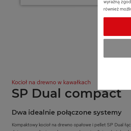
wyraźną zgod
również możli
Kocioł na drewno w kawałkach
SP Dual compact
Dwa idealnie połączone systemy
Kompaktowy kocioł na drewno opałowe i pellet SP Dual łą