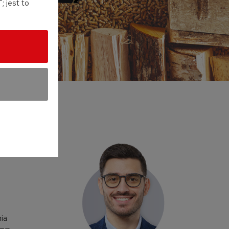
 jest to
ia