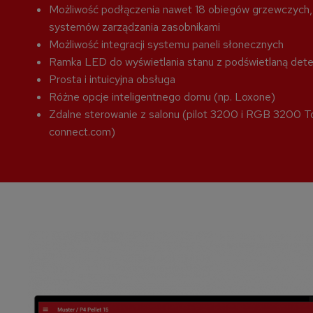
Możliwość podłączenia nawet 18 obiegów grzewczych,
systemów zarządzania zasobnikami
Możliwość integracji systemu paneli słonecznych
Ramka LED do wyświetlania stanu z podświetlaną dete
Prosta i intuicyjna obsługa
Różne opcje inteligentnego domu (np. Loxone)
Zdalne sterowanie z salonu (pilot 3200 i RGB 3200 Tou
connect.com)