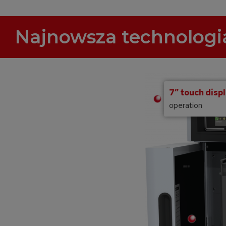
Najnowsza technologi
7” touch disp
operation