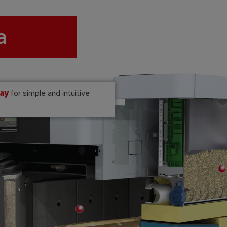
a
lay
for simple and intuitive