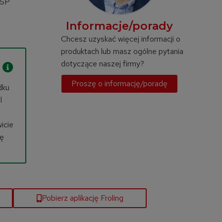
 SP
Informacje/porady
Chcesz uzyskać więcej informacji o
produktach lub masz ogólne pytania
dotyczące naszej firmy?
Proszę o informację/poradę
dku
l
icie
rę
Pobierz aplikację Froling