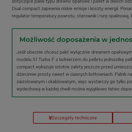
dotyczące paliw typu drewno opałowe i pellet w dwóch odd
Dual compact zapewnia niskie emisje i koszty energii. Pona
regulator temperatury powrotu, sterownik i rurę spalinową
Możliwość doposażenia w jedno
Jeśli obecnie chcesz palić wyłącznie drewnem opałowym,
modelu S1 Turbo F z kołnierzem do pelletu jednostkę 
compact wykazuje istotne zalety jeszcze przed umieszcz
dziecinnie prosty nawet w ciasnych kotłowniach. Palnik n
zaizolowanym i okablowanym, więc wystarczy go tylko podłą
wydechową w każdej chwili można wyjątkowo łatwo doposa
Szczegóły techniczne