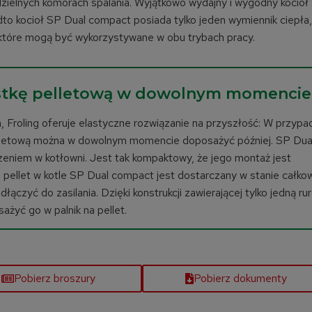
zielnych komorach spalania. Wyjątkowo wydajny i wygodny kocioł
dto kocioł SP Dual compact posiada tylko jeden wymiennik ciepła,
, które mogą być wykorzystywane w obu trybach pracy.
stkę pelletową w dowolnym momencie
 Froling oferuje elastyczne rozwiązanie na przyszłość: W przypa
pelletową można w dowolnym momencie doposażyć później. SP Dua
eniem w kotłowni. Jest tak kompaktowy, że jego montaż jest
a pellet w kotle SP Dual compact jest dostarczany w stanie całkow
czyć do zasilania. Dzięki konstrukcji zawierającej tylko jedną ru
żyć go w palnik na pellet.
Pobierz broszury
Pobierz dokumenty