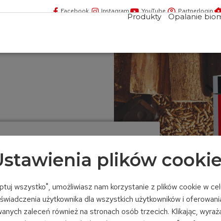
Facebook
Instagram
YouTube
Partnerlogin
Produkty
Opalanie bio
WAŁKACH
stawienia plików cooki
ct
eptuj wszystko", umożliwiasz nam korzystanie z plików cookie w ce
świadczenia użytkownika dla wszystkich użytkowników i oferowani
anych zaleceń również na stronach osób trzecich. Klikając, wyra