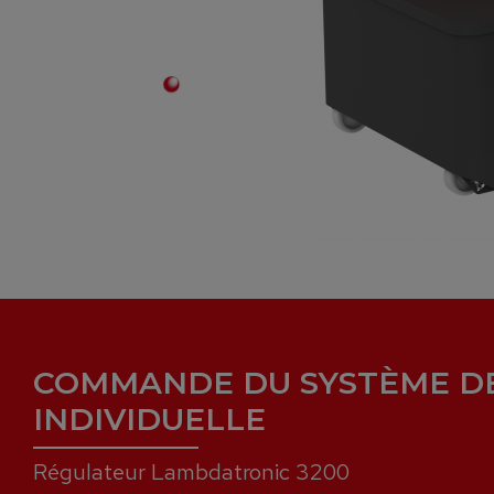
COMMANDE DU SYSTÈME D
INDIVIDUELLE
Régulateur Lambdatronic 3200