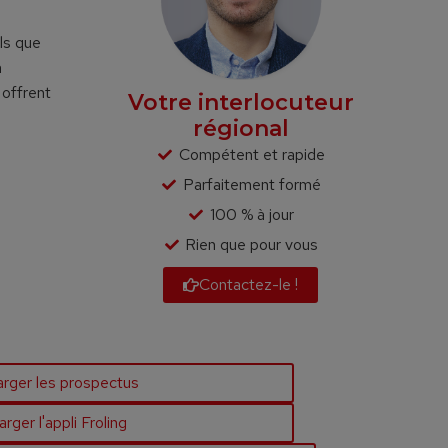
els que
n
 offrent
Votre interlocuteur
régional
Compétent et rapide
Parfaitement formé
100 % à jour
Rien que pour vous
Contactez-le !
arger les prospectus
rger l'appli Froling