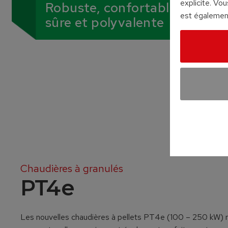
explicite. Vo
Robuste, confortable
est également
sûre et polyvalente
Chaudières à granulés
PT4e
Les nouvelles chaudières à pellets PT4e (100 – 250 kW) r