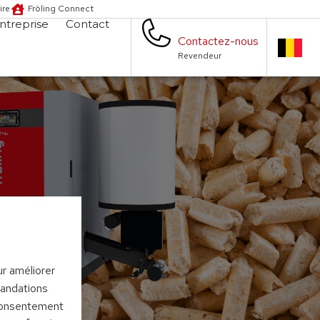
ire
Fröling Connect
ntreprise
Contact
Contactez-nous
Revendeur
ur améliorer
mandations
 consentement