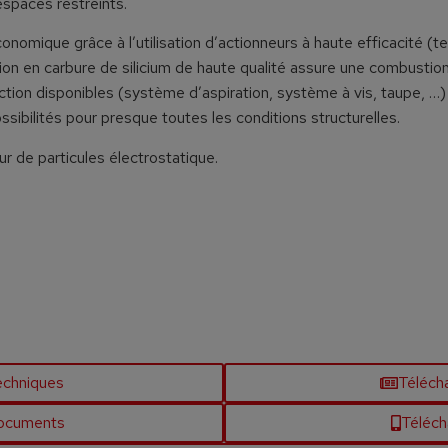
spaces restreints.
conomique grâce à l’utilisation d’actionneurs à haute efficacité (t
n en carbure de silicium de haute qualité assure une combustio
ion disponibles (système d’aspiration, système à vis, taupe, …)
 possibilités pour presque toutes les conditions structurelles.
r de particules électrostatique.
techniques
Téléch
documents
Télécha