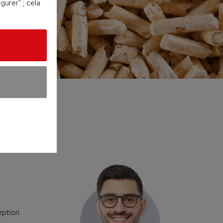
urer" ; cela
eption