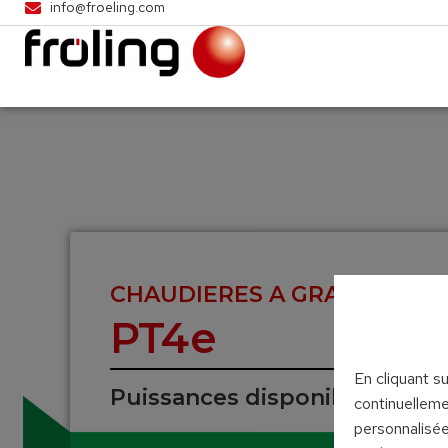
info@froeling.com
CHAUDIERES A GRANULES
PT4e
En cliquant s
Puissances disponibles : 100
continuelleme
personnalisée