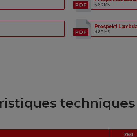
5.63 MB
Prospekt Lambd
4.87 MB
éristiques techniques
750