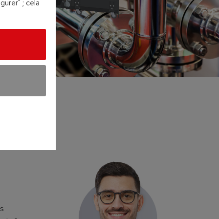
urer" ; cela
es