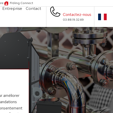
ire
Fröling Connect
Entreprise
Contact
Contactez-nous
03.88.19.32.69
ur améliorer
mandations
 consentement