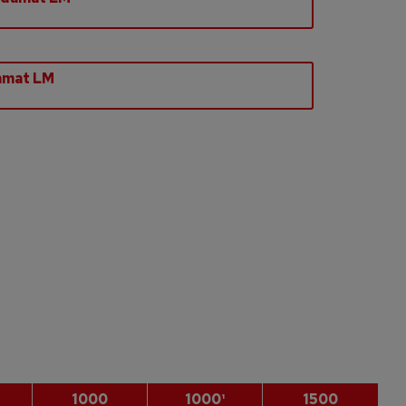
amat LM
1000
1000¹
1500