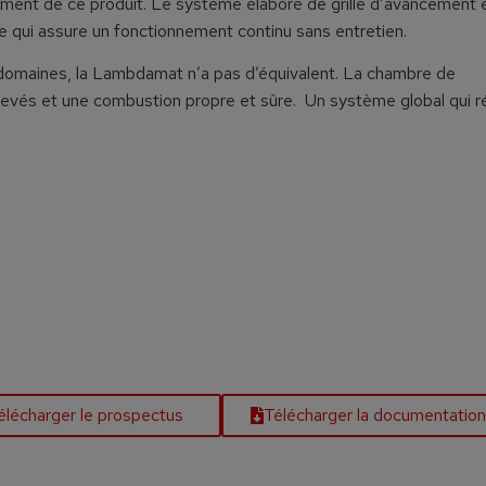
ement de ce produit. Le système élaboré de grille d’avancement 
e qui assure un fonctionnement continu sans entretien.
s domaines, la Lambdamat n’a pas d’équivalent. La chambre de
vés et une combustion propre et sûre. Un système global qui r
élécharger le prospectus
Télécharger la documentation