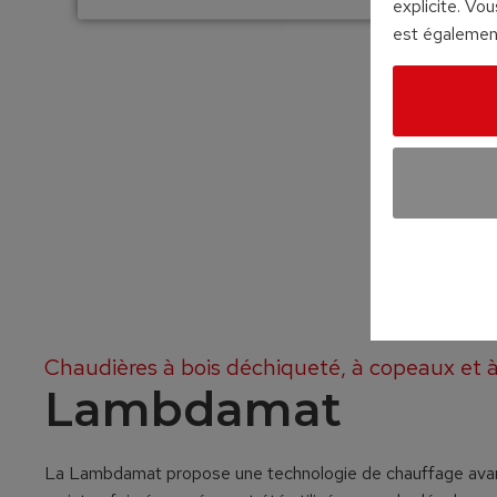
explicite. Vo
est également
Chaudières à bois déchiqueté, à copeaux et à
Lambdamat
La Lambdamat propose une technologie de chauffage avanc