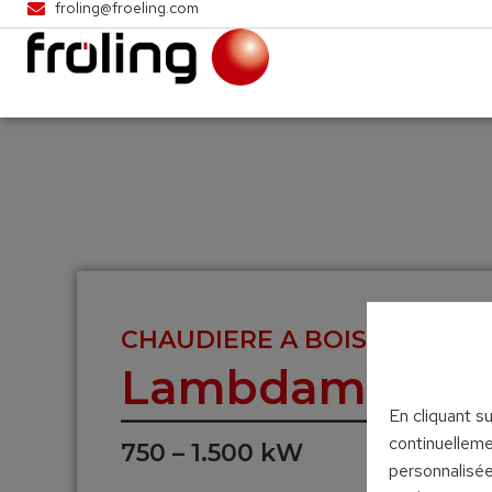
froling@froeling.com
CHAUDIERE A BOIS DECHIQU
Lambdamat
En cliquant s
continuelleme
750 – 1.500 kW
personnalisée