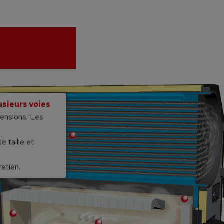
usieurs voies
ensions. Les
e taille et
retien.