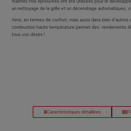
maintes fois éprouvées ont été utilisées pour le développ
un nettoyage de la grille et un décendrage automatiques, c
Ainsi, en termes de confort, mais aussi dans bien d’autre
combustion haute température permet des rendements éle
tous vos désirs !
Caractéristiques détaillées
T