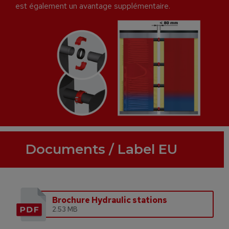
est également un avantage supplémentaire.
Documents / Label EU
Brochure Hydraulic stations
2.53 MB