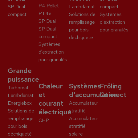
P4 Pellet
SP Dual
Lambdamat
compact
PT4e
compact
Solutions de
Systèmes
SP Dual
remplissage
d'extraction
SP Dual
pour bois
pour granulés
compact
déchiqueté
Systèmes
d'extraction
pour granulés
Grande
puissance
Chaleur
Systèmes
Fröling
Turbomat
et
d'accumulation
Connect
Lambdamat
courant
Energiebox
Accumulateur
Solutions de
électrique
stratifié
remplissage
Accumulateur
CHP
pour bois
stratifié
déchiqueté
solaire