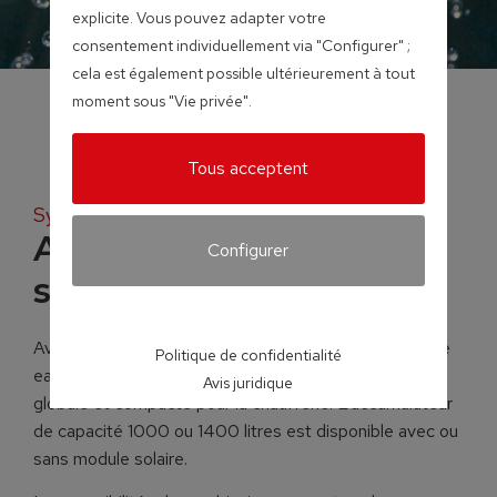
explicite. Vous pouvez adapter votre
consentement individuellement via "Configurer" ;
cela est également possible ultérieurement à tout
moment sous "Vie privée".
Tous acceptent
Systèmes d’accumulateurs
Accumulateur stratifié
Configurer
solaire à module FW
Avec l’accumulateur stratifié FW et le nouveau module
Politique de confidentialité
eau chaude sanitaire FWM, Froling propose la solution
Avis juridique
globale et compacte pour la chaufferie. L’accumulateur
de capacité 1000 ou 1400 litres est disponible avec ou
sans module solaire.