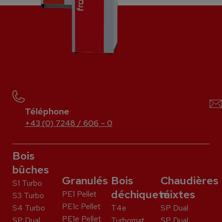
Téléphone
+43 (0) 7248 / 606 – 0
Bois
bûches
Granulés
Bois
Chaudières
S1 Turbo
déchiqueté
mixtes
PE1 Pellet
S3 Turbo
PE1c Pellet
S4 Turbo
T4e
SP Dual
PE1e Pellet
SP Dual
Turbomat
SP Dual