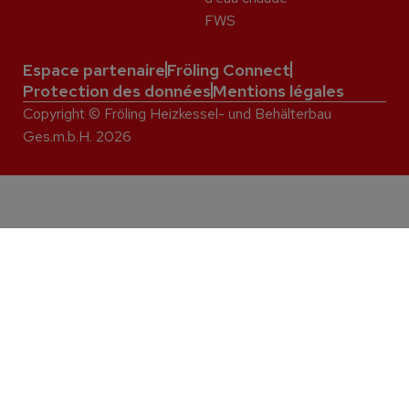
FWS
Espace partenaire
Fröling Connect
Protection des données
Mentions légales
Copyright © Fröling Heizkessel- und Behälterbau
Ges.m.b.H. 2026