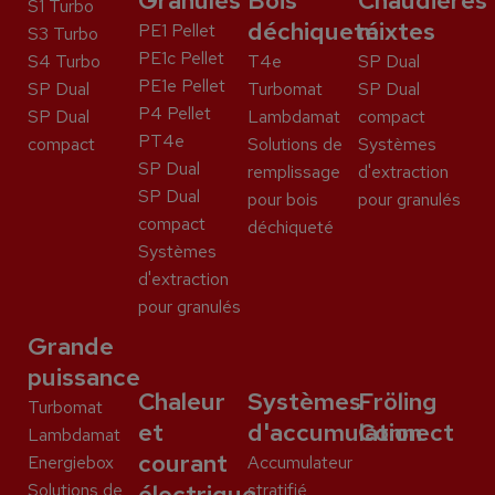
Granulés
Bois
Chaudières
S1 Turbo
déchiqueté
mixtes
PE1 Pellet
S3 Turbo
PE1c Pellet
S4 Turbo
T4e
SP Dual
PE1e Pellet
SP Dual
Turbomat
SP Dual
P4 Pellet
SP Dual
Lambdamat
compact
PT4e
compact
Solutions de
Systèmes
SP Dual
remplissage
d'extraction
SP Dual
pour bois
pour granulés
compact
déchiqueté
Systèmes
d'extraction
pour granulés
Grande
puissance
Chaleur
Systèmes
Fröling
Turbomat
et
d'accumulation
Connect
Lambdamat
courant
Energiebox
Accumulateur
Solutions de
électrique
stratifié