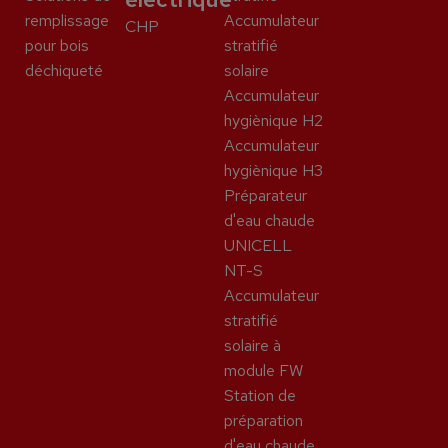
remplissage
Accumulateur
CHP
pour bois
stratifié
déchiqueté
solaire
Accumulateur
hygiènique H2
Accumulateur
hygiènique H3
Préparateur
d'eau chaude
UNICELL
NT-S
Accumulateur
stratifié
solaire à
module FW
Station de
préparation
d'eau chaude