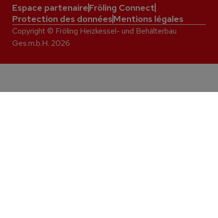
Espace partenaire
Fröling Connect
Protection des données
Mentions légales
Copyright © Fröling Heizkessel- und Behälterbau
Ges.m.b.H. 2026