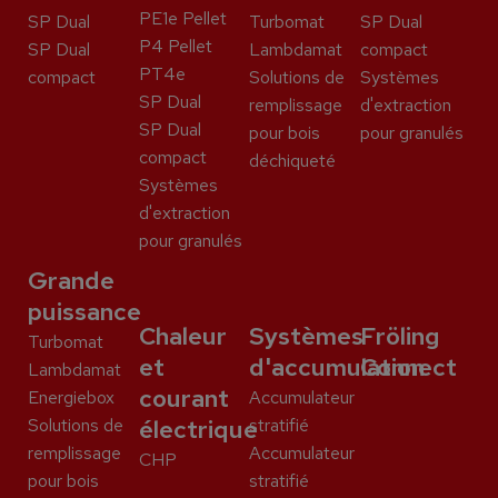
PE1e Pellet
SP Dual
Turbomat
SP Dual
P4 Pellet
SP Dual
Lambdamat
compact
PT4e
compact
Solutions de
Systèmes
SP Dual
remplissage
d'extraction
SP Dual
pour bois
pour granulés
compact
déchiqueté
Systèmes
d'extraction
pour granulés
Grande
puissance
Chaleur
Systèmes
Fröling
Turbomat
et
d'accumulation
Connect
Lambdamat
courant
Energiebox
Accumulateur
Solutions de
électrique
stratifié
remplissage
Accumulateur
CHP
pour bois
stratifié