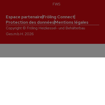
FWS
Espace partenaire
Fröling Connect
Protection des données
Mentions légales
Copyright © Fröling Heizkessel- und Behälterbau
Ges.m.b.H. 2026