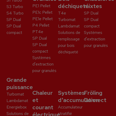
S1 Turbo
déchiqueté
mixtes
PE1 Pellet
S3 Turbo
PE1c Pellet
S4 Turbo
T4e
SP Dual
PE1e Pellet
SP Dual
Turbomat
SP Dual
P4 Pellet
SP Dual
Lambdamat
compact
PT4e
compact
Solutions de
Systèmes
SP Dual
remplissage
d'extraction
SP Dual
pour bois
pour granulés
compact
déchiqueté
Systèmes
d'extraction
pour granulés
Grande
puissance
Chaleur
Systèmes
Fröling
Turbomat
et
d'accumulation
Connect
Lambdamat
courant
Energiebox
Accumulateur
Solutions de
électrique
stratifié