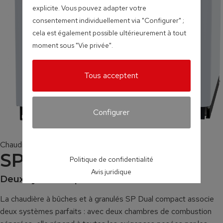
explicite. Vous pouvez adapter votre
consentement individuellement via "Configurer" ;
cela est également possible ultérieurement à tout
moment sous "Vie privée".
Tous acceptent
Configurer
Chaudières à bûches et à granulés
SP Dual compact
Politique de confidentialité
Avis juridique
Deux systèmes parfaitement combinés
La chaudière à bûches et à granulés SP Dual compact associe
deux systèmes parfaits : avec deux chambres de combustion