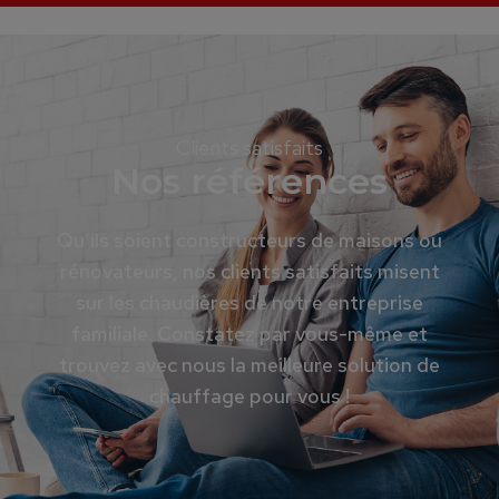
Clients satisfaits
Nos références
Qu’ils soient constructeurs de maisons ou
rénovateurs, nos clients satisfaits misent
sur les chaudières de notre entreprise
familiale. Constatez par vous-même et
trouvez avec nous la meilleure solution de
chauffage pour vous !