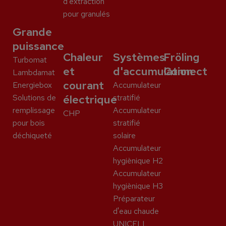
d'extraction
pour granulés
Grande
puissance
Chaleur
Systèmes
Fröling
Turbomat
et
d'accumulation
Connect
Lambdamat
courant
Energiebox
Accumulateur
Solutions de
électrique
stratifié
remplissage
Accumulateur
CHP
pour bois
stratifié
déchiqueté
solaire
Accumulateur
hygiènique H2
Accumulateur
hygiènique H3
Préparateur
d'eau chaude
UNICELL