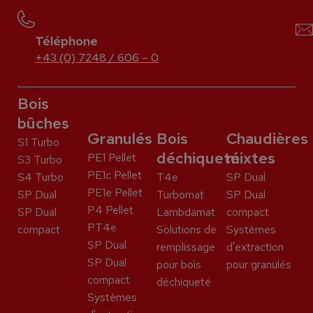
Téléphone
+43 (0) 7248 / 606 – 0
Bois
bûches
Granulés
Bois
Chaudières
S1 Turbo
déchiqueté
mixtes
PE1 Pellet
S3 Turbo
PE1c Pellet
S4 Turbo
T4e
SP Dual
PE1e Pellet
SP Dual
Turbomat
SP Dual
P4 Pellet
SP Dual
Lambdamat
compact
PT4e
compact
Solutions de
Systèmes
SP Dual
remplissage
d'extraction
SP Dual
pour bois
pour granulés
compact
déchiqueté
Systèmes