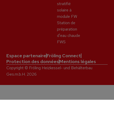
stratifié
solaire à
module FW
Station de
préparation
d'eau chaude
FWS
Espace partenaire
Fröling Connect
Protection des données
Mentions légales
Copyright © Fröling Heizkessel- und Behälterbau
Ges.m.b.H. 2026