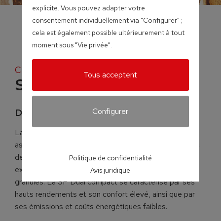
explicite. Vous pouvez adapter votre
consentement individuellement via "Configurer" ;
cela est également possible ultérieurement à tout
moment sous "Vie privée".
Chaudières à bûches et à granulés
Tous acceptent
SP Dual compact
Configurer
Deux systèmes parfaitement combinés
La chaudière à bûches et à granulés SP Dual compact
associe deux systèmes parfaits : avec deux chambres
de combustion séparées, elle répond à toutes les
Politique de confidentialité
exigences posées par les combustibles bûches et
Avis juridique
granulés. La SP Dual compact se caractérise par ses
hauts rendements et son confort élevé, ainsi que par
ses émissions et coûts énergétiques faibles.