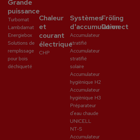
Grande
puissance
Chaleur
Systèmes
Fröling
Turbomat
et
d'accumulation
Connect
Lambdamat
courant
Energiebox
Accumulateur
Solutions de
électrique
stratifié
remplissage
Accumulateur
CHP
pour bois
stratifié
déchiqueté
solaire
Accumulateur
hygiènique H2
Accumulateur
hygiènique H3
Préparateur
d'eau chaude
UNICELL
NT-S
Accumulateur