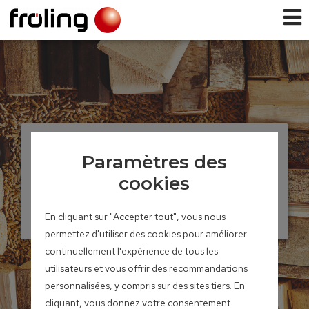
Chaudières à bûches et à granulés
Paramètres des
SP Dual compact
cookies
Puissances disponibles : 15 et 20
En cliquant sur "Accepter tout", vous nous
kW
permettez d'utiliser des cookies pour améliorer
continuellement l'expérience de tous les
utilisateurs et vous offrir des recommandations
personnalisées, y compris sur des sites tiers. En
cliquant, vous donnez votre consentement