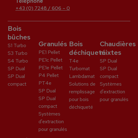
Téléphone
+43 (0) 7248 / 606 – 0
Bois
bûches
Granulés
Bois
Chaudières
S1 Turbo
déchiqueté
mixtes
PE1 Pellet
S3 Turbo
PE1c Pellet
S4 Turbo
T4e
SP Dual
PE1e Pellet
SP Dual
Turbomat
SP Dual
P4 Pellet
SP Dual
Lambdamat
compact
PT4e
compact
Solutions de
Systèmes
SP Dual
remplissage
d'extraction
SP Dual
pour bois
pour granulés
compact
déchiqueté
Systèmes
d'extraction
pour granulés