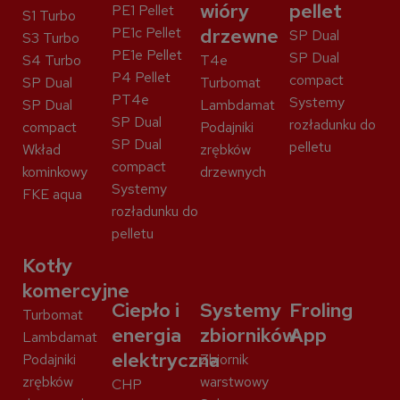
wióry
pellet
PE1 Pellet
S1 Turbo
PE1c Pellet
drzewne
SP Dual
S3 Turbo
PE1e Pellet
SP Dual
S4 Turbo
T4e
P4 Pellet
compact
SP Dual
Turbomat
PT4e
Systemy
SP Dual
Lambdamat
SP Dual
rozładunku do
compact
Podajniki
SP Dual
pelletu
Wkład
zrębków
compact
kominkowy
drzewnych
Systemy
FKE aqua
rozładunku do
pelletu
Kotły
komercyjne
Ciepło i
Systemy
Froling
Turbomat
energia
zbiorników
App
Lambdamat
elektryczna
Podajniki
Zbiornik
zrębków
warstwowy
CHP