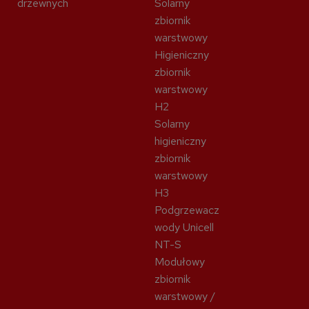
drzewnych
Solarny
zbiornik
warstwowy
Higieniczny
zbiornik
warstwowy
H2
Solarny
higieniczny
zbiornik
warstwowy
H3
Podgrzewacz
wody Unicell
NT-S
Modułowy
zbiornik
warstwowy /