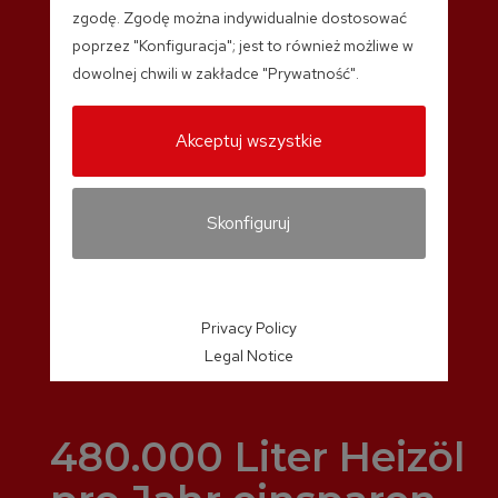
zgodę. Zgodę można indywidualnie dostosować
poprzez "Konfiguracja"; jest to również możliwe w
dowolnej chwili w zakładce "Prywatność".
Akceptuj wszystkie
Skonfiguruj
Privacy Policy
Legal Notice
480.000 Liter Heizöl