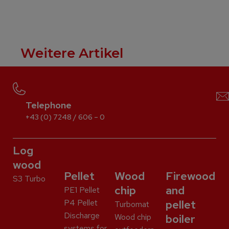
Weitere Artikel
Telephone
+43 (0) 7248 / 606 – 0
Log
wood
Pellet
Wood
Firewood
S3 Turbo
chip
and
PE1 Pellet
P4 Pellet
pellet
Turbomat
Discharge
Wood chip
boiler
systems for