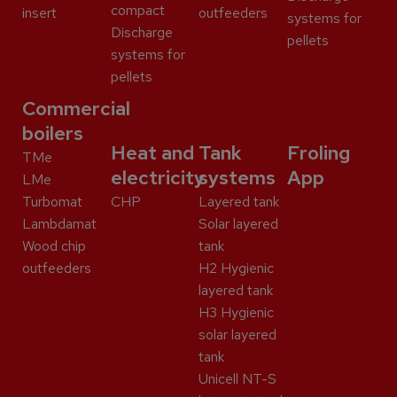
compact
insert
outfeeders
systems for
Discharge
pellets
systems for
pellets
Commercial
boilers
Heat and
Tank
Froling
TMe
electricity
systems
App
LMe
Turbomat
CHP
Layered tank
Lambdamat
Solar layered
Wood chip
tank
outfeeders
H2 Hygienic
layered tank
H3 Hygienic
solar layered
tank
Unicell NT-S