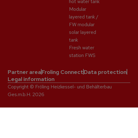
hot water tank
Modular
layered tank /
FW modular
solar layered
tank
Fresh water
station FWS
Partner area
Froling Connect
Data protection
Legal information
Copyright © Fröling Heizkessel- und Behälterbau
Ges.m.b.H. 2026