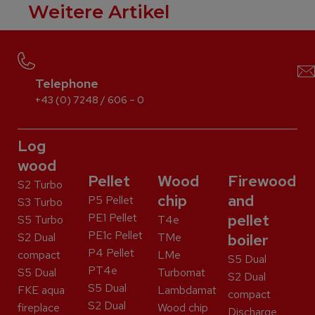
Weitere Artikel
Telephone
+43 (0) 7248 / 606 – 0
Log
wood
Pellet
Wood
Firewood
S2 Turbo
chip
and
P5 Pellet
S3 Turbo
PE1 Pellet
pellet
S5 Turbo
T4e
PE1c Pellet
S2 Dual
TMe
boiler
P4 Pellet
compact
LMe
S5 Dual
PT4e
S5 Dual
Turbomat
S2 Dual
S5 Dual
FKE aqua
Lambdamat
compact
S2 Dual
fireplace
Wood chip
Discharge