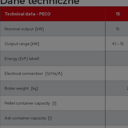
Dane techniczne
Technical data - PECO
15
Nominal output [kW]
15
Output range [kW]
4.1 – 15
Energy (ErP) label1
Electrical connection [V/Hz/A]
Boiler weight [kg]
Pellet container capacity [l]
Ash container capacity [l]