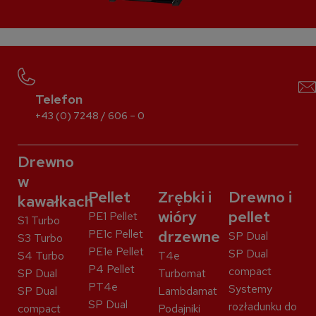
Telefon
+43 (0) 7248 / 606 – 0
Drewno
w
Pellet
Zrębki i
Drewno i
kawałkach
wióry
pellet
PE1 Pellet
S1 Turbo
PE1c Pellet
drzewne
SP Dual
S3 Turbo
PE1e Pellet
SP Dual
S4 Turbo
T4e
P4 Pellet
compact
SP Dual
Turbomat
PT4e
Systemy
SP Dual
Lambdamat
SP Dual
rozładunku do
compact
Podajniki