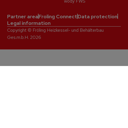
wody FWS
Partner area
Froling Connect
Data protection
Legal information
Copyright © Fröling Heizkessel- und Behälterbau
Ges.m.b.H. 2026