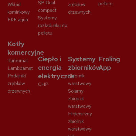
SP Dual
pelletu
Wkład
zrębków
compact
kominkowy
drzewnych
Systemy
FKE aqua
rozładunku do
pelletu
Kotły
komercyjne
Ciepło i
Systemy
Froling
Turbomat
energia
zbiorników
App
Lambdamat
elektryczna
Podajniki
Zbiornik
zrębków
warstwowy
CHP
drzewnych
Solarny
zbiornik
warstwowy
Higieniczny
zbiornik
warstwowy