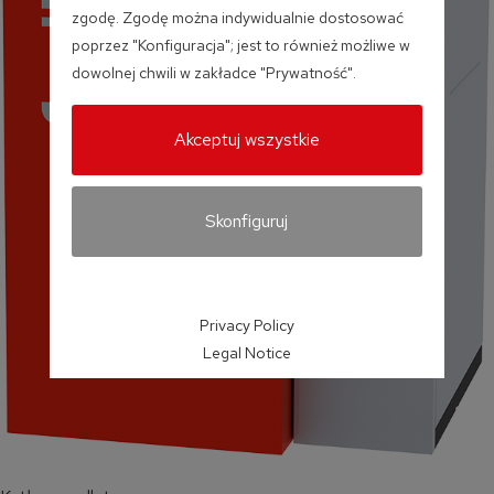
zgodę. Zgodę można indywidualnie dostosować
poprzez "Konfiguracja"; jest to również możliwe w
dowolnej chwili w zakładce "Prywatność".
Akceptuj wszystkie
Skonfiguruj
Privacy Policy
Legal Notice