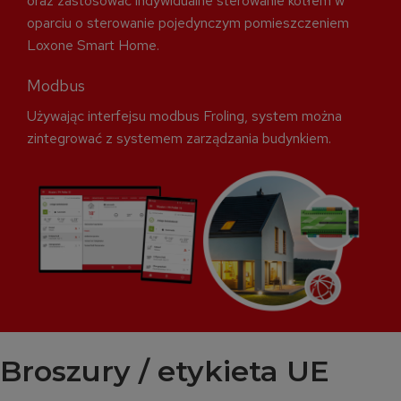
oraz zastosować indywidualne sterowanie kotłem w
oparciu o sterowanie pojedynczym pomieszczeniem
Loxone Smart Home.
Modbus
Używając interfejsu modbus Froling, system można
zintegrować z systemem zarządzania budynkiem.
Broszury / etykieta UE