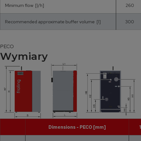
Minimum flow [l/h]
260
Recommended approximate buffer volume [l]
300
PECO
Wymiary
Dimensions - PECO [mm]