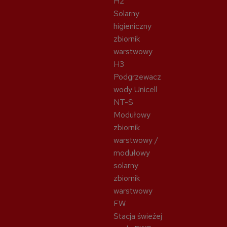
H2
Solarny
higieniczny
zbiornik
warstwowy
H3
Podgrzewacz
wody Unicell
NT-S
Modułowy
zbiornik
warstwowy /
modułowy
solarny
zbiornik
warstwowy
FW
Stacja świeżej