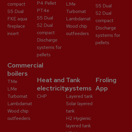
P4 Pellet
compact
LMe
S5 Dual
PT4e
S5 Dual
Turbomat
S2 Dual
S5 Dual
FKE aqua
Lambdamat
compact
S2 Dual
fireplace
Wood chip
Discharge
compact
insert
outfeeders
systems for
Discharge
pellets
systems for
pellets
Commercial
boilers
Heat and
Tank
Froling
TMe
electricity
systems
App
LMe
Turbomat
CHP
Layered tank
Lambdamat
Solar layered
Wood chip
tank
outfeeders
H2 Hygienic
layered tank