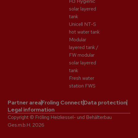
H3 Hygienic
solar layered
tank
Unicell NT-S
hot water tank
Modular
layered tank /
FW modular
solar layered
tank
Fresh water
station FWS
Partner area
Froling Connect
Data protection
Legal information
Copyright © Fröling Heizkessel- und Behälterbau
Ges.m.b.H. 2026