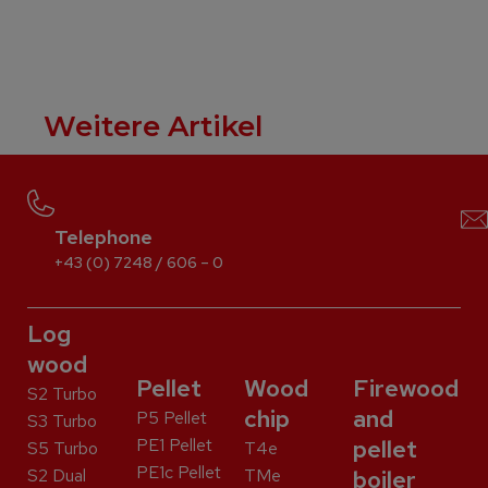
Weitere Artikel
Telephone
+43 (0) 7248 / 606 – 0
Log
wood
Pellet
Wood
Firewood
S2 Turbo
chip
and
P5 Pellet
S3 Turbo
PE1 Pellet
pellet
S5 Turbo
T4e
PE1c Pellet
S2 Dual
TMe
boiler