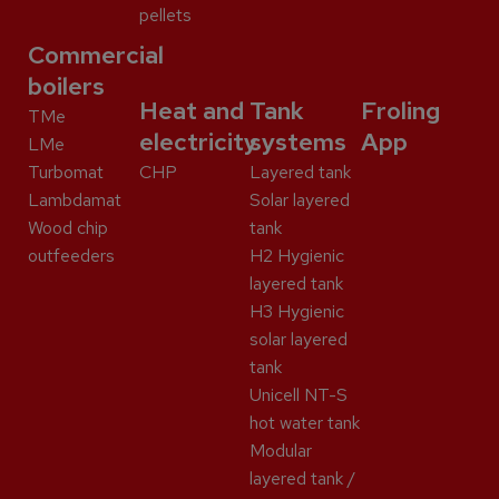
pellets
Commercial
boilers
Heat and
Tank
Froling
TMe
electricity
systems
App
LMe
Turbomat
CHP
Layered tank
Lambdamat
Solar layered
Wood chip
tank
outfeeders
H2 Hygienic
layered tank
H3 Hygienic
solar layered
tank
Unicell NT-S
hot water tank
Modular
layered tank /