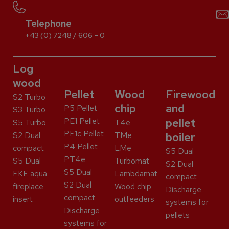
Telephone
+43 (0) 7248 / 606 – 0
Log
wood
Pellet
Wood
Firewood
S2 Turbo
chip
and
P5 Pellet
S3 Turbo
PE1 Pellet
pellet
S5 Turbo
T4e
PE1c Pellet
S2 Dual
TMe
boiler
P4 Pellet
compact
LMe
S5 Dual
PT4e
S5 Dual
Turbomat
S2 Dual
S5 Dual
FKE aqua
Lambdamat
compact
S2 Dual
fireplace
Wood chip
Discharge
compact
insert
outfeeders
systems for
Discharge
pellets
systems for