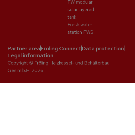
FW modular
solar layered
tank
Fresh water
station FWS
Partner area
Froling Connect
Data protection
Legal information
Copyright © Fröling Heizkessel- und Behälterbau
Ges.m.b.H. 2026