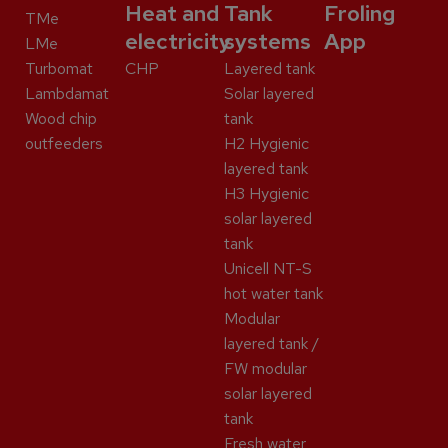
Heat and
Tank
Froling
TMe
electricity
systems
App
LMe
Turbomat
CHP
Layered tank
Lambdamat
Solar layered
Wood chip
tank
outfeeders
H2 Hygienic
layered tank
H3 Hygienic
solar layered
tank
Unicell NT-S
hot water tank
Modular
layered tank /
FW modular
solar layered
tank
Fresh water