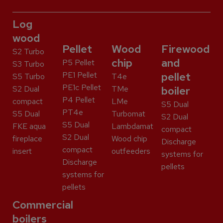
Log
wood
Pellet
Wood
Firewood
S2 Turbo
chip
and
P5 Pellet
S3 Turbo
PE1 Pellet
pellet
S5 Turbo
T4e
PE1c Pellet
S2 Dual
TMe
boiler
P4 Pellet
compact
LMe
S5 Dual
PT4e
S5 Dual
Turbomat
S2 Dual
S5 Dual
FKE aqua
Lambdamat
compact
S2 Dual
fireplace
Wood chip
Discharge
compact
insert
outfeeders
systems for
Discharge
pellets
systems for
pellets
Commercial
boilers