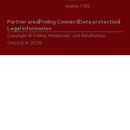
station FWS
Partner area
Froling Connect
Data protection
Legal information
Copyright © Fröling Heizkessel- und Behälterbau
Ges.m.b.H. 2026