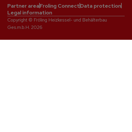
Partner area
Froling Connect
Data protection
Legal information
Copyright © Fröling Heizkessel- und Behälterbau
Ges.m.b.H. 2026