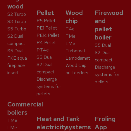
wood
Pellet
Wood
Firewood
S2 Turbo
chip
and
P5 Pellet
S3 Turbo
PE1 Pellet
pellet
S5 Turbo
T4e
PE1c Pellet
S2 Dual
TMe
boiler
P4 Pellet
compact
LMe
S5 Dual
PT4e
S5 Dual
Turbomat
S2 Dual
S5 Dual
FKE aqua
Lambdamat
compact
S2 Dual
fireplace
Wood chip
Discharge
compact
insert
outfeeders
systems for
Discharge
pellets
systems for
pellets
Commercial
boilers
Heat and
Tank
Froling
TMe
electricity
systems
App
LMe