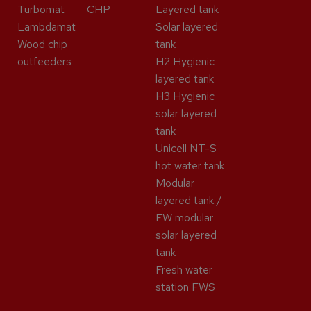
Turbomat
CHP
Layered tank
Lambdamat
Solar layered
Wood chip
tank
outfeeders
H2 Hygienic
layered tank
H3 Hygienic
solar layered
tank
Unicell NT-S
hot water tank
Modular
layered tank /
FW modular
solar layered
tank
Fresh water
station FWS