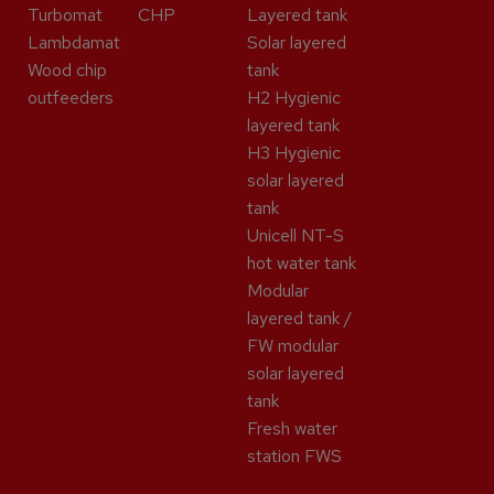
Turbomat
CHP
Layered tank
Lambdamat
Solar layered
Wood chip
tank
outfeeders
H2 Hygienic
layered tank
H3 Hygienic
solar layered
tank
Unicell NT-S
hot water tank
Modular
layered tank /
FW modular
solar layered
tank
Fresh water
station FWS