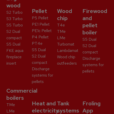
wood
Pellet
Wood
Firewood
S2 Turbo
chip
and
P5 Pellet
S3 Turbo
PE1 Pellet
pellet
S5 Turbo
T4e
PE1c Pellet
S2 Dual
TMe
boiler
P4 Pellet
compact
LMe
S5 Dual
PT4e
S5 Dual
Turbomat
S2 Dual
S5 Dual
FKE aqua
Lambdamat
compact
S2 Dual
fireplace
Wood chip
Discharge
compact
insert
outfeeders
systems for
Discharge
pellets
systems for
pellets
Commercial
boilers
Heat and
Tank
Froling
TMe
electricity
systems
App
LMe