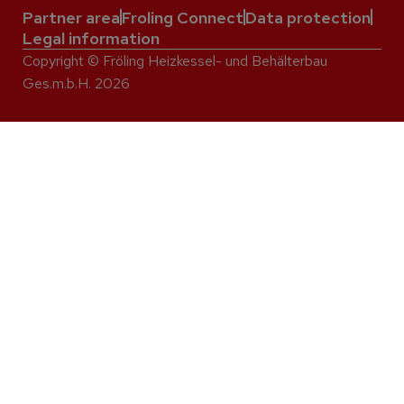
Partner area
Froling Connect
Data protection
Legal information
Copyright © Fröling Heizkessel- und Behälterbau
Ges.m.b.H. 2026