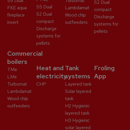
S5 Dual
Turbomat
S2 Dual
S5 Dual
FKE aqua
Lambdamat
compact
S2 Dual
fireplace
Wood chip
Discharge
compact
insert
outfeeders
systems for
Discharge
pellets
systems for
pellets
Commercial
boilers
Heat and
Tank
Froling
TMe
electricity
systems
App
LMe
Turbomat
CHP
Layered tank
Lambdamat
Solar layered
Wood chip
tank
outfeeders
H2 Hygienic
layered tank
H3 Hygienic
solar layered