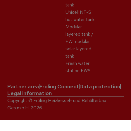
tank
Unicell NT-S
hot water tank
Modular
layered tank /
FW modular
solar layered
tank
Fresh water
station FWS
Partner area
Froling Connect
Data protection
Legal information
Copyright © Fröling Heizkessel- und Behälterbau
Ges.m.b.H. 2026