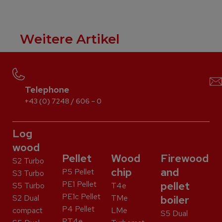
Weitere Artikel
Telephone
+43 (0) 7248 / 606 – 0
Log
wood
Pellet
Wood
Firewood
S2 Turbo
chip
and
P5 Pellet
S3 Turbo
PE1 Pellet
pellet
S5 Turbo
T4e
PE1c Pellet
S2 Dual
TMe
boiler
P4 Pellet
compact
LMe
S5 Dual
PT4e