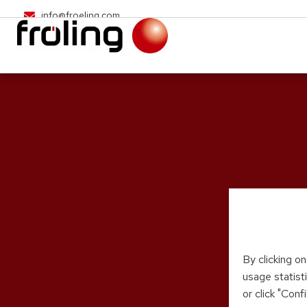
info@froeling.com
By clicking o
usage statist
or click "Con