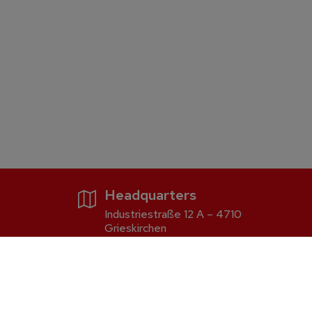
Headquarters
Industriestraße 12 A – 4710
Grieskirchen
Firewood and pellet boiler
S5 Dual
S2 Dual compact