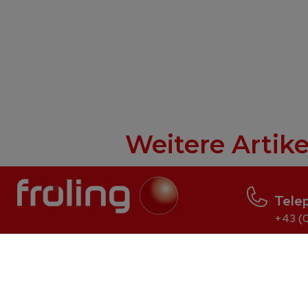
Weitere Artike
Tele
+43 (0
Log wood
Pellet
S2 Turbo
P5 Pellet
S3 Turbo
PE1 Pellet