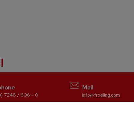
l
phone
Mail
) 7248 / 606 – 0
info@froeling.com
Wood chip
T4e
TMe