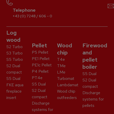
Telephone
+43 (0) 7248 / 606 – 0
Log
wood
Pellet
Wood
Firewood
S2 Turbo
chip
and
P5 Pellet
S3 Turbo
PE1 Pellet
pellet
S5 Turbo
T4e
PE1c Pellet
S2 Dual
TMe
boiler
P4 Pellet
compact
LMe
S5 Dual
PT4e
S5 Dual
Turbomat
S2 Dual
S5 Dual
FKE aqua
Lambdamat
compact
S2 Dual
fireplace
Wood chip
Discharge
compact
insert
outfeeders
systems for
Discharge
pellets
systems for