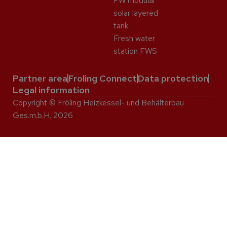
FW modular
solar layered
tank
Fresh water
station FWS
Partner area
Froling Connect
Data protection
Legal information
Copyright © Fröling Heizkessel- und Behälterbau
Ges.m.b.H. 2026