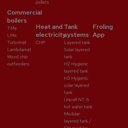
pellets
Commercial
boilers
Heat and
Tank
Froling
TMe
electricity
systems
App
LMe
Turbomat
CHP
Layered tank
Lambdamat
Solar layered
Wood chip
tank
outfeeders
H2 Hygienic
layered tank
H3 Hygienic
solar layered
tank
Unicell NT-S
hot water tank
Modular
layered tank /