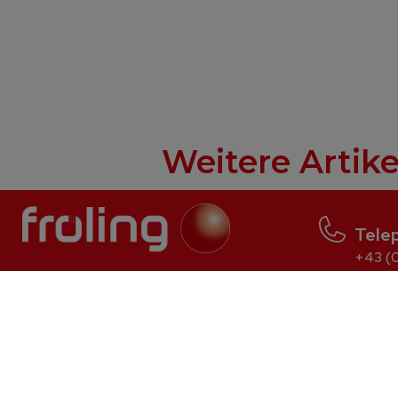
Weitere Artike
Tele
+43 (0
Log wood
Pellet
S2 Turbo
P5 Pellet
S3 Turbo
PE1 Pellet
S5 Turbo
PE1c Pellet