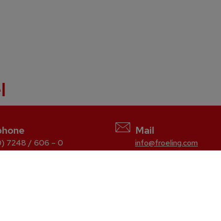
l
phone
Mail
) 7248 / 606 – 0
info@froeling.com
Wood chip
T4e
TMe
LMe