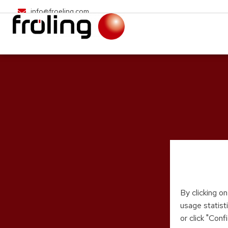
info@froeling.com
By clicking o
usage statist
or click "Con