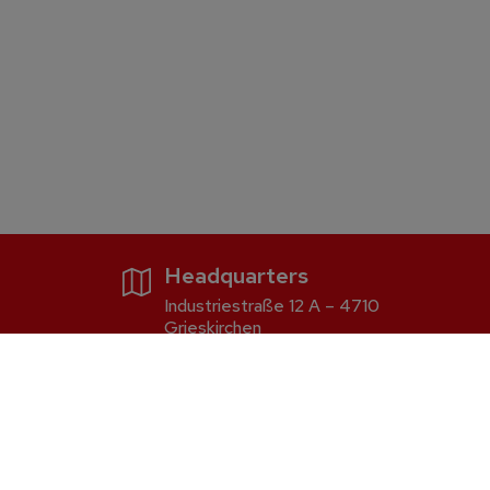
Headquarters
Industriestraße 12 A – 4710
Grieskirchen
Firewood and pellet boiler
S5 Dual
S2 Dual compact
Discharge systems for pellets