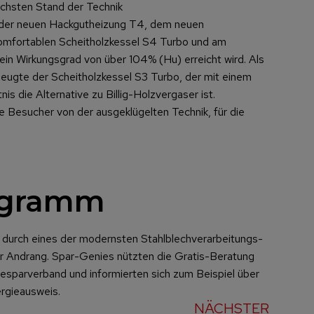
öchsten Stand der Technik
 der neuen Hackgutheizung T4, dem neuen
komfortablen Scheitholzkessel S4 Turbo und am
in Wirkungsgrad von über 104% (Hu) erreicht wird. Als
ugte der Scheitholzkessel S3 Turbo, der mit einem
s die Alternative zu Billig-Holzvergaser ist.
e Besucher von der ausgeklügelten Technik, für die
ogramm
durch eines der modernsten Stahlblechverarbeitungs-
r Andrang. Spar-Genies nützten die Gratis-Beratung
esparverband und informierten sich zum Beispiel über
rgieausweis.
NÄCHSTER