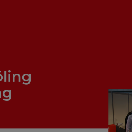
öling
ag