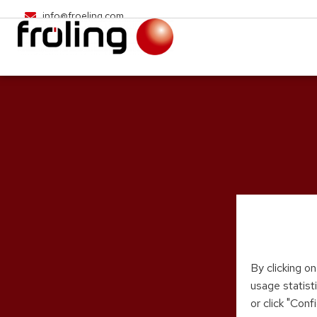
info@froeling.com
By clicking o
usage statist
or click "Con