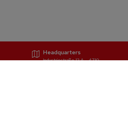
Headquarters
Industriestraße 12 A – 4710
Grieskirchen
Firewood and pellet boiler
S5 Dual
S2 Dual compact
Discharge systems for pellets