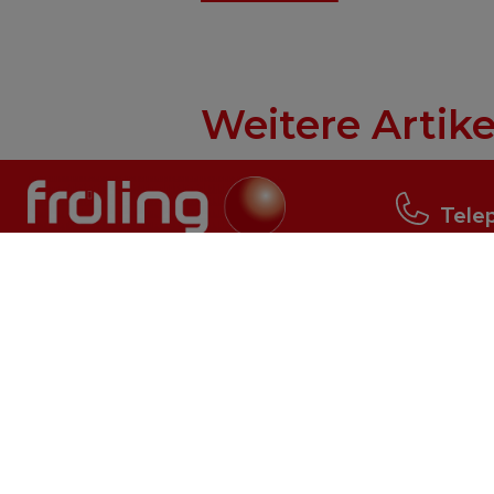
Weitere Artike
Tele
+43 (0
Log wood
Pellet
S2 Turbo
P5 Pellet
S3 Turbo
PE1 Pellet
S5 Turbo
PE1c Pellet
S2 Dual compact
P4 Pellet
S5 Dual
PT4e