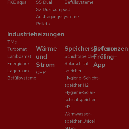
FKE aqua
S5 Dual
Befüllsysteme
S2 Dual compact
Austragungssysteme
Pellets
Industrieheizungen
TMe
Wärme
Speichersysteme
Referenzen
Turbomat
und
Fröling-
Lambdamat
Schicht­speicher
Energiebox
Strom
Solar­schicht­
App
Lagerraum-
speicher
CHP
Befüllsysteme
Hygiene-Schicht­
speicher H2
Hygiene-Solar­
schicht­speicher
H3
Warmwasser­
speicher Unicell
NT-S