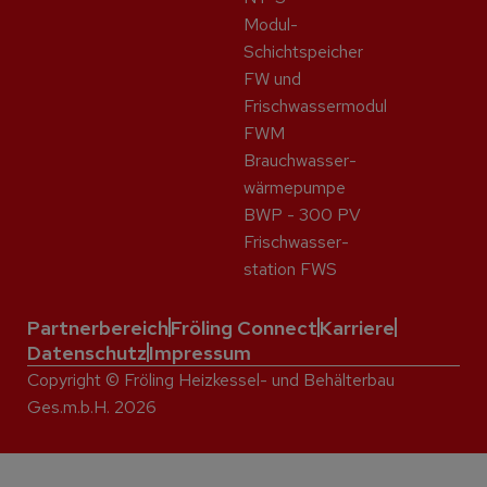
Modul-
Schichtspeicher
FW und
Frischwassermodul
FWM
Brauchwasser­
wärme­pumpe
BWP - 300 PV
Frisch­wasser­
station FWS
Partnerbereich
Fröling Connect
Karriere
Datenschutz
Impressum
Copyright © Fröling Heizkessel- und Behälterbau
Ges.m.b.H. 2026