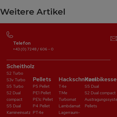
Weitere Artikel
Telefon
+43 (0) 7248 / 606 – 0
Scheitholz
S2 Turbo
Pellets
Hackschnitzel
Kombikesse
S3v Turbo
S5 Turbo
P5 Pellet
T4e
S5 Dual
S2 Dual
PE1 Pellet
TMe
S2 Dual compact
compact
PE1c Pellet
Turbomat
Austragungssyst
S5 Dual
P4 Pellet
Lambdamat
Pellets
Kaminein­satz
PT4e
Lagerraum-