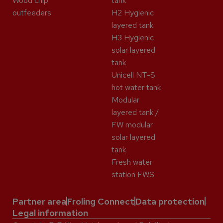
Wood chip
tank
outfeeders
H2 Hygienic
layered tank
H3 Hygienic
solar layered
tank
Unicell NT-S
hot water tank
Modular
layered tank /
FW modular
solar layered
tank
Fresh water
station FWS
Partner area
Froling Connect
Data protection
Legal information