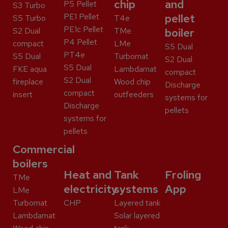
chip
and
P5 Pellet
S3 Turbo
PE1 Pellet
pellet
S5 Turbo
T4e
PE1c Pellet
S2 Dual
TMe
boiler
P4 Pellet
compact
LMe
S5 Dual
PT4e
S5 Dual
Turbomat
S2 Dual
S5 Dual
FKE aqua
Lambdamat
compact
S2 Dual
fireplace
Wood chip
Discharge
compact
insert
outfeeders
systems for
Discharge
pellets
systems for
pellets
Commercial
boilers
Heat and
Tank
Froling
TMe
electricity
systems
App
LMe
Turbomat
CHP
Layered tank
Lambdamat
Solar layered