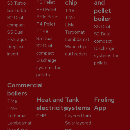
chip
and
P5 Pellet
S3 Turbo
PE1 Pellet
pellet
S5 Turbo
T4e
PE1c Pellet
S2 Dual
TMe
boiler
P4 Pellet
compact
LMe
S5 Dual
PT4e
S5 Dual
Turbomat
S2 Dual
S5 Dual
FKE aqua
Lambdamat
compact
S2 Dual
fireplace
Wood chip
Discharge
compact
insert
outfeeders
systems for
Discharge
pellets
systems for
pellets
Commercial
boilers
Heat and
Tank
Froling
TMe
electricity
systems
App
LMe
Turbomat
CHP
Layered tank
Lambdamat
Solar layered