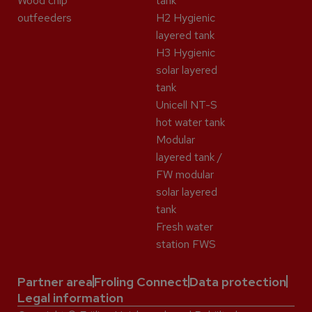
Wood chip
tank
outfeeders
H2 Hygienic
layered tank
H3 Hygienic
solar layered
tank
Unicell NT-S
hot water tank
Modular
layered tank /
FW modular
solar layered
tank
Fresh water
station FWS
Partner area
Froling Connect
Data protection
Legal information