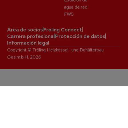
agua de red
FWS
Área de socios
Froling Connect
Carrera profesional
Protección de datos
Información legal
Copyright © Fröling Heizkessel- und Behälterbau
Ges.m.b.H. 2026