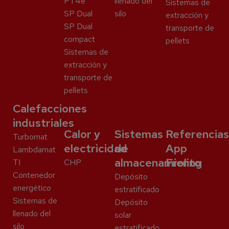
PT4e
llenado del
Sistemas de
SP Dual
silo
extracción y
SP Dual
transporte de
compact
pellets
Sistemas de
extracción y
transporte de
pellets
Calefacciones
industriales
Calor y
Sistemas
Referencias
Turbomat
electricidad
de
App
Lambdamat
almacenamiento
Froling
TI
CHP
Contenedor
Depósito
energético
estratificado
Sistemas de
Depósito
llenado del
solar
silo
estratificado