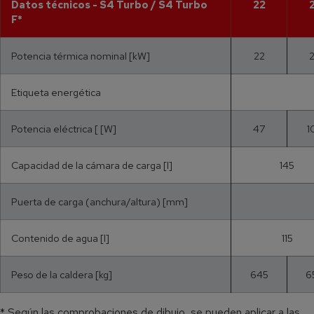
Datos técnicos - S4 Turbo / S4 Turbo
22
F*
Potencia térmica nominal [kW]
22
Etiqueta energética
Potencia eléctrica [ [W]
47
1
Capacidad de la cámara de carga [l]
145
Puerta de carga (anchura/altura) [mm]
Contenido de agua [l]
115
Peso de la caldera [kg]
645
6
* Según las comprobaciones de dibujo, se pueden aplicar a las