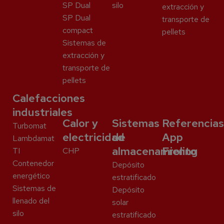
SP Dual
silo
extracción y
SP Dual
transporte de
compact
pellets
Sistemas de
extracción y
transporte de
pellets
Calefacciones
industriales
Calor y
Sistemas
Referencias
Turbomat
electricidad
de
App
Lambdamat
almacenamiento
Froling
TI
CHP
Contenedor
Depósito
energético
estratificado
Sistemas de
Depósito
llenado del
solar
silo
estratificado