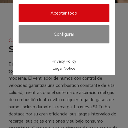
Aceptar todo
Configurar
CALDERA DE LEÑA
S1 Turbo
Privacy Policy
Esta caldera de leña de Froling (de 15 – 20 kW) reúne
Legal Notice
todas las características de la calefacción de biomasa
moderna. El ventilador de humos con control de
velocidad garantiza una combustión constante de alta
calidad, mientras que el sistema de aspiración del gas
de combustión lenta evita cualquier fuga de gases de
humo, incluso durante la recarga. La nueva S1 Turbo
destaca por su gran eficiencia, sus largos intervalos de
recarga, sus bajas emisiones y su bajo consumo