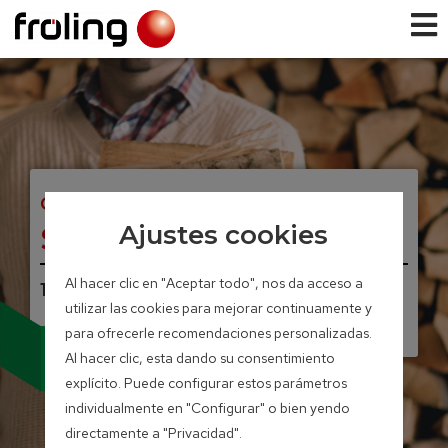
CALDERA DE LEÑA
S1 Turbo
Ajustes cookies
Al hacer clic en "Aceptar todo", nos da acceso a
15 – 20 kW
utilizar las cookies para mejorar continuamente y
para ofrecerle recomendaciones personalizadas.
Opcional con unidad
Al hacer clic, esta dando su consentimiento
de pellets reequipable
explícito. Puede configurar estos parámetros
individualmente en "Configurar" o bien yendo
directamente a "Privacidad".