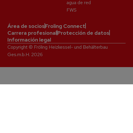
agua de red
FWS
Área de socios
Froling Connect
Carrera profesional
Protección de datos
Información legal
Copyright © Fröling Heizkessel- und Behälterbau
Ges.m.b.H. 2026