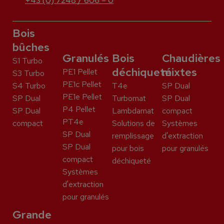
+43 (0) 7248 / 606 – 0
Bois
bûches
Granulés
Bois
Chaudières
S1 Turbo
déchiqueté
mixtes
PE1 Pellet
S3 Turbo
PE1c Pellet
S4 Turbo
T4e
SP Dual
PE1e Pellet
SP Dual
Turbomat
SP Dual
P4 Pellet
SP Dual
Lambdamat
compact
PT4e
compact
Solutions de
Systèmes
SP Dual
remplissage
d'extraction
SP Dual
pour bois
pour granulés
compact
déchiqueté
Systèmes
d'extraction
pour granulés
Grande