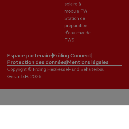
solaire à
module FW
Station de
préparation
d'eau chaude
FWS
Espace partenaire
Fröling Connect
Protection des données
Mentions légales
Copyright © Fröling Heizkessel- und Behälterbau
Ges.m.b.H. 2026