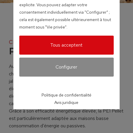
explicite. Vous pouvez adapter votre
consentement individuellement via "Configurer" ;
cela est également possible ultérieurement à tout
moment sous "Vie privée".
Chaudières à granulés
Tous acceptent
PE1 Pellet
Avec une surface au sol de seulement 0,45 m², la
Configurer
chaudière à granulés PE1 Pellet pose de nouveaux
jalons. Un fonctionnement silencieux et un confort
élevé, de faibles émissions et une consommation
Politique de confidentialité
électrique extrêmement faible: telles sont les
Avis juridique
caractéristiques qui distinguent la nouvelle PE1 Pellet.
Grâce à son efficacité énergétique élevée, la PE1 Pellet
est particulièrement adaptée aux maisons basse
consommation d’énergie ou passives.