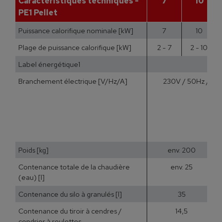
Caractéristiques techniques -
7
10
PE1 Pellet
Puissance calorifique nominale [kW]
7
10
Plage de puissance calorifique [kW]
2 - 7
2 - 10
Label énergétique1
Branchement électrique [V/Hz/A]
230V / 50Hz / pro
Poids [kg]
env. 200
Contenance totale de la chaudière
env. 25
(eau) [l]
Contenance du silo à granulés [l]
35
Contenance du tiroir à cendres /
14,5
cendrier à roulettes