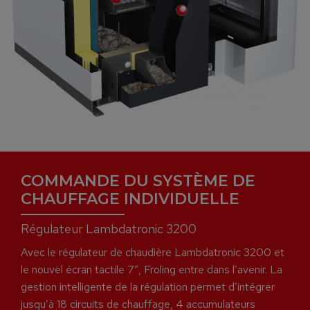
COMMANDE DU SYSTÈME DE
CHAUFFAGE INDIVIDUELLE
Régulateur Lambdatronic 3200
Avec le régulateur de chaudière Lambdatronic 3200 et
le nouvel écran tactile 7”, Froling entre dans l’avenir. La
gestion intelligente de la régulation permet d’intégrer
jusqu’à 18 circuits de chauffage, 4 accumulateurs