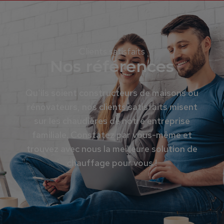
Clients satisfaits
Nos références
Qu’ils soient constructeurs de maisons ou
rénovateurs, nos clients satisfaits misent
sur les chaudières de notre entreprise
familiale. Constatez par vous-même et
trouvez avec nous la meilleure solution de
chauffage pour vous !