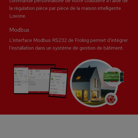
commande personnalisée de votre chaudière à l’aide de
la régulation pièce par pièce de la maison intelligente
Loxone.
Modbus
L’interface Modbus RS232 de Froling permet d’intégrer
l’installation dans un système de gestion de bâtiment.