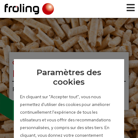
CHAUDIERES A GRANULES
PE1 Pellet
Paramètres des
cookies
Plage de puissance : 7 – 35 kW
En cliquant sur "Accepter tout", vous nous
UNIQUE. INNOVANT.
Echangeur de chaleur
permettez d'utiliser des cookies pour améliorer
à condensation (en option)
continuellement l'expérience de tous les
utilisateurs et vous offrir des recommandations
personnalisées, y compris sur des sites tiers. En
cliquant, vous donnez votre consentement