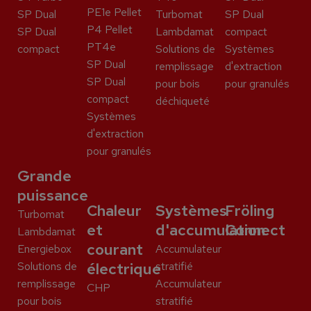
PE1e Pellet
SP Dual
Turbomat
SP Dual
P4 Pellet
SP Dual
Lambdamat
compact
PT4e
compact
Solutions de
Systèmes
SP Dual
remplissage
d'extraction
SP Dual
pour bois
pour granulés
compact
déchiqueté
Systèmes
d'extraction
pour granulés
Grande
puissance
Chaleur
Systèmes
Fröling
Turbomat
et
d'accumulation
Connect
Lambdamat
courant
Energiebox
Accumulateur
Solutions de
électrique
stratifié
remplissage
Accumulateur
CHP
pour bois
stratifié