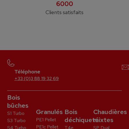
6000
Clients satisfaits
Téléphone
+33 (0)3 88 19 32 69
Bois
bûches
Granulés
Bois
Chaudières
S1 Turbo
déchiqueté
mixtes
PE1 Pellet
S3 Turbo
PE1c Pellet
S4 Turbo
T4e
SP Dual