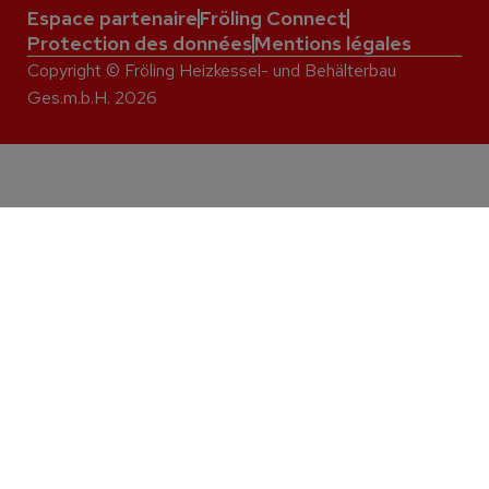
Espace partenaire
Fröling Connect
Protection des données
Mentions légales
Copyright © Fröling Heizkessel- und Behälterbau
Ges.m.b.H. 2026